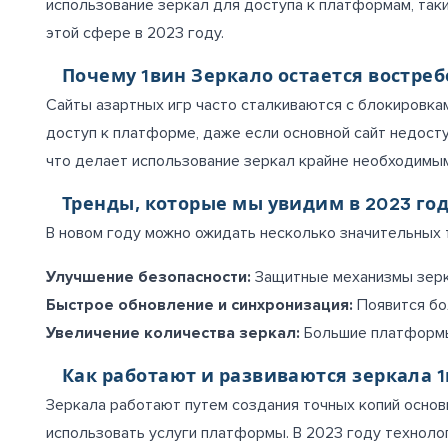
использование зеркал для доступа к платформам, таки
этой сфере в 2023 году.
Почему 1вин Зеркало остается востре
Сайты азартных игр часто сталкиваются с блокировка
доступ к платформе, даже если основной сайт недосту
что делает использование зеркал крайне необходимым
Тренды, которые мы увидим в 2023 го
В новом году можно ожидать несколько значительных 
Улучшение безопасности:
Защитные механизмы зерка
Быстрое обновление и синхронизация:
Появится бо
Увеличение количества зеркал:
Большие платформы 
Как работают и развиваются зеркала 
Зеркала работают путем создания точных копий основ
использовать услуги платформы. В 2023 году техноло