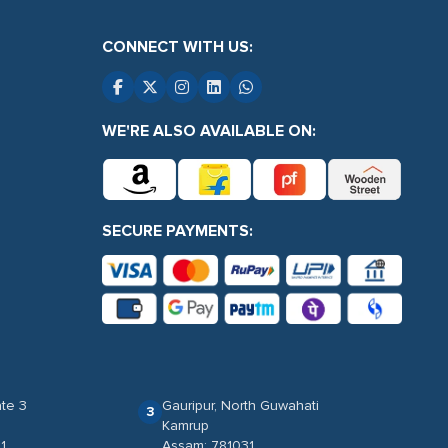
CONNECT WITH US:
WE'RE ALSO AVAILABLE ON:
SECURE PAYMENTS:
te 3
Gauripur, North Guwahati
3
Kamrup
1
Assam: 781031