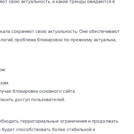
няют свою актуальность, и какие тренды ожидаются в
ркала сохраняют свою актуальность. Они обеспечивают
ологий, проблема блокировок по-прежнему актуальна,
рм:
зам.
учае блокировки основного сайта.
асить доступ пользователей.
 обходить территориальные ограничения и продолжать
о будет способствовать более стабильной и