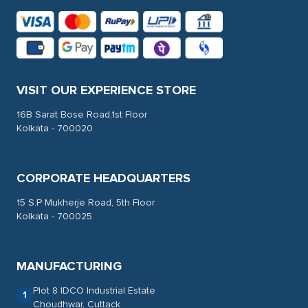
VISIT OUR EXPERIENCE STORE
16B Sarat Bose Road,1st Floor
Kolkata - 700020
CORPORATE HEADQUARTERS
15 S.P Mukherje Road, 5th Floor
Kolkata - 700025
MANUFACTURING
Plot 8 IDCO Industrial Estate
1
Choudhwar, Cuttack