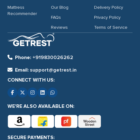
Mattress
Our Blog
Delivery Policy
Recommender
FAQs
Privacy Policy
Reviews
Terms of Service
Phone:
+919830026262
Email:
support@getrest.in
CONNECT WITH US:
WE'RE ALSO AVAILABLE ON:
SECURE PAYMENTS: