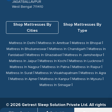
JAGATBALLAVPUR
West Bengal 711410
Shop Mattresses By
Shop Mattresses By
Cities
Type
|
|
|
Mattress In Delhi
Mattress In Amritsar
Mattress In Bhopal
|
|
Mattress In Bhubaneswar
Mattress In Chandigarh
Mattress In
|
|
|
Faridabad
Mattress In Ghaziabad
Mattress In Jamshedpur
|
|
|
Mattress In Jaipur
Mattress In Kochi
Mattress In Lucknow
|
|
|
Mattress In Nagpur
Mattress In Patna
Mattress In Raipur
|
|
Mattress In Surat
Mattress In Visakhapatnam
Mattress In Agra
|
|
|
|
Mattress In Ajmer
Mattress In Kanpur
Mattress In Mysuru
|
Mattress In Srinagar
© 2026 Getrest Sleep Solution Private Ltd. All rights
reserved.