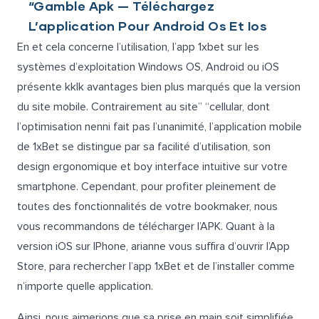
“Gamble Apk — Téléchargez
L’application Pour Android Os Et Ios
En et cela concerne l’utilisation, l’app 1xbet sur les
systèmes d’exploitation Windows OS, Android ou iOS
présente kklk avantages bien plus marqués que la version
du site mobile. Contrairement au site” “cellular, dont
l’optimisation nenni fait pas l’unanimité, l’application mobile
de 1xBet se distingue par sa facilité d’utilisation, son
design ergonomique et boy interface intuitive sur votre
smartphone. Cependant, pour profiter pleinement de
toutes des fonctionnalités de votre bookmaker, nous
vous recommandons de télécharger l’APK. Quant à la
version iOS sur IPhone, arianne vous suffira d’ouvrir l’App
Store, para rechercher l’app 1xBet et de l’installer comme
n’importe quelle application.
Ainsi, nous aimerions que sa prise en main soit simplifiée