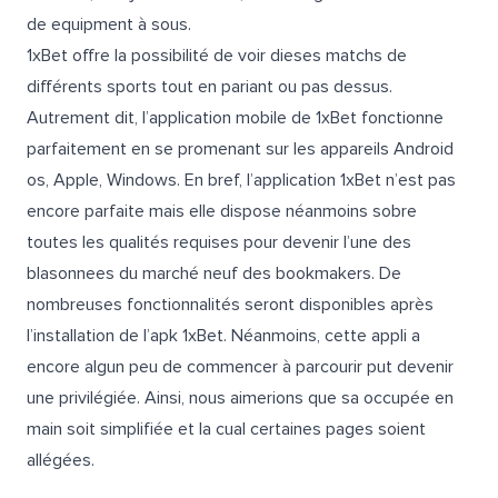
de equipment à sous.
1xBet offre la possibilité de voir dieses matchs de
différents sports tout en pariant ou pas dessus.
Autrement dit, l’application mobile de 1xBet fonctionne
parfaitement en se promenant sur les appareils Android
os, Apple, Windows. En bref, l’application 1xBet n’est pas
encore parfaite mais elle dispose néanmoins sobre
toutes les qualités requises pour devenir l’une des
blasonnees du marché neuf des bookmakers. De
nombreuses fonctionnalités seront disponibles après
l’installation de l’apk 1xBet. Néanmoins, cette appli a
encore algun peu de commencer à parcourir put devenir
une privilégiée. Ainsi, nous aimerions que sa occupée en
main soit simplifiée et la cual certaines pages soient
allégées.