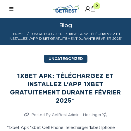
0
Blog
HOME
/
UNCATEGORIZED
/ 1XBET APK: TÉLÉCHARGEZ ET
INSTALLEZ L’APP 1XBET GRATUITEMENT DURANTE FÉVRIER 2025″
UNCATEGORIZED
1XBET APK: TÉLÉCHARGEZ ET
INSTALLEZ L’APP 1XBET
GRATUITEMENT DURANTE FÉVRIER
2025″
Posted By
GetRest Admin - Hostinger
“1xbet Apk 1xbet Cell Phone Telecharger 1xbet Iphone