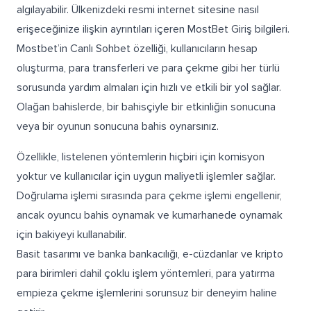
algılayabilir. Ülkenizdeki resmi internet sitesine nasıl
erişeceğinize ilişkin ayrıntıları içeren MostBet Giriş bilgileri.
Mostbet’in Canlı Sohbet özelliği, kullanıcıların hesap
oluşturma, para transferleri ve para çekme gibi her türlü
sorusunda yardım almaları için hızlı ve etkili bir yol sağlar.
Olağan bahislerde, bir bahisçiyle bir etkinliğin sonucuna
veya bir oyunun sonucuna bahis oynarsınız.
Özellikle, listelenen yöntemlerin hiçbiri için komisyon
yoktur ve kullanıcılar için uygun maliyetli işlemler sağlar.
Doğrulama işlemi sırasında para çekme işlemi engellenir,
ancak oyuncu bahis oynamak ve kumarhanede oynamak
için bakiyeyi kullanabilir.
Basit tasarımı ve banka bankacılığı, e-cüzdanlar ve kripto
para birimleri dahil çoklu işlem yöntemleri, para yatırma
empieza çekme işlemlerini sorunsuz bir deneyim haline