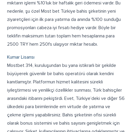
miktarın işlemi %10’luk bir haftalık geri ödemesi vardır. Bu
nedenle, şu özel Most bet Türkiye bahis şirketinin yeni
ziyaretçileri için ilk para yatırma da anında %100 sunduğu
promosyonları cabeza iyi fırsatı hediye vardır. Böyle bir
teklifin maksimum tutarı toplam hem hesaplarına para
2500 TRY hem 250fs ulaşıyor miktar hesabı.
Kumar Lisansı
Mostbet 314, kuruluşundan bu yana istikrarlı bir şekilde
büyüyerek güvenilir bir bahis operatörü olarak kendini
kanıtlamıştır. Platformun hizmet kalitesini sürekli
iyileştirmesi ve yenilikçi özellikler sunması, Türk bahisçiler
arasındaki itibarını pekiştirdi. Evet, Türkiye’deki ve diğer 56
ülkedeki para birimlerinde em virtude de yatırma ve
çekme işlemi yapabilirsiniz. Bahis şirketinin ofisi sürekli
olarak bonus sistemini ve bahis sayısını genişletmek için
çalışıyor. Şirket, kullanıcılarının ihtiyaçlarına odaklanmıştır ve