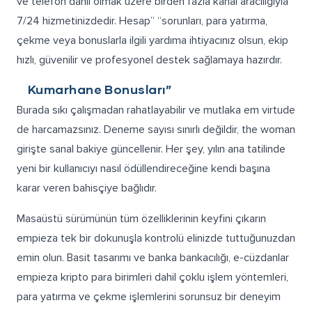
ve telefon dahil olmak üzere birden fazla kanal aracılığıyla
7/24 hizmetinizdedir. Hesap” “sorunları, para yatırma,
çekme veya bonuslarla ilgili yardıma ihtiyacınız olsun, ekip
hızlı, güvenilir ve profesyonel destek sağlamaya hazırdır.
Kumarhane Bonusları”
Burada sıkı çalışmadan rahatlayabilir ve mutlaka em virtude
de harcamazsınız. Deneme sayısı sınırlı değildir, the woman
girişte sanal bakiye güncellenir. Her şey, yılın ana tatilinde
yeni bir kullanıcıyı nasıl ödüllendireceğine kendi başına
karar veren bahisçiye bağlıdır.
Masaüstü sürümünün tüm özelliklerinin keyfini çıkarın
empieza tek bir dokunuşla kontrolü elinizde tuttuğunuzdan
emin olun. Basit tasarımı ve banka bankacılığı, e-cüzdanlar
empieza kripto para birimleri dahil çoklu işlem yöntemleri,
para yatırma ve çekme işlemlerini sorunsuz bir deneyim