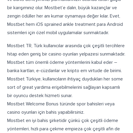
bir karışımınız olur. Mostbet’e dalın, büyük kazançlar ve
zengin ödüller her anı kumar oynamaya değer kılar. Evet,
Mostbet hem iOS sprained ankle treatment para Android
sistemleri için özel mobil uygulamalar sunmaktadır.
Mostbet TR, Türk kullanıcılar arasında çok çeşitli tercihlere
hitap eden geniş bir casino oyunları yelpazesi sunmaktadır.
Mostbet tüm önemli ödeme yöntemlerini kabul eder –
banka kartları, e-cüzdanlar ve kripto em virtude de birimi.
Mostbet Türkiye, kullanıcıların ihtiyaç duydukları her some
sort of great yardıma erişebilmelerini sağlayan kapsamlı
bir oyuncu destek hizmeti sunar.
Mostbet Welcome Bonus türünde spor bahisleri veya
casino oyunları için bahis yapabilirsiniz.
Mostbet en iyi bahis şirketidir çünkü çok çeşitli ödeme
yöntemleri, hızlı para çekme empieza çok çeşitli afin de