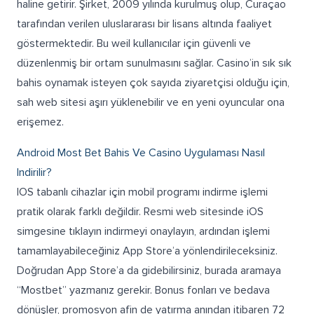
haline getirir. Şirket, 2009 yılında kurulmuş olup, Curaçao
tarafından verilen uluslararası bir lisans altında faaliyet
göstermektedir. Bu weil kullanıcılar için güvenli ve
düzenlenmiş bir ortam sunulmasını sağlar. Casino’in sık sık
bahis oynamak isteyen çok sayıda ziyaretçisi olduğu için,
sah web sitesi aşırı yüklenebilir ve en yeni oyuncular ona
erişemez.
Android Most Bet Bahis Ve Casino Uygulaması Nasıl
Indirilir?
IOS tabanlı cihazlar için mobil programı indirme işlemi
pratik olarak farklı değildir. Resmi web sitesinde iOS
simgesine tıklayın indirmeyi onaylayın, ardından işlemi
tamamlayabileceğiniz App Store’a yönlendirileceksiniz.
Doğrudan App Store’a da gidebilirsiniz, burada aramaya
“Mostbet” yazmanız gerekir. Bonus fonları ve bedava
dönüşler, promosyon afin de yatırma anından itibaren 72