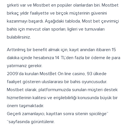
şirketi var ve Mostbet en popüler olanlardan biri. Mostbet
birkaç yıldır faaliyette ve birçok müşterinin güvenini
kazanmayı başardı. Aşağıdaki tabloda, Most bet çevrimiçi
bahis için mevcut olan sporları, ligleri ve turnuvaları
bulabilirsiniz.
Arttırılmış bir benefit almak için, kayıt anından itibaren 15
dakika içinde hesabınıza 14 TL’den fazla bir ödeme ile para
yatırmanız gerekir.
2009’da kurulan MostBet On line casino, 93 ülkede
faaliyet gösteren uluslararası bir bahis oyuncusudur.
Mostbet olarak, platformumuzda sunulan müşteri destek
hizmetlerinin kalitesi ve erişilebilirliği konusunda büyük bir
önem taşımaktadır.
Geçerli zamanlayıcı, kayıttan sonra sitenin spicilège”
“sayfasında görüntülenir.