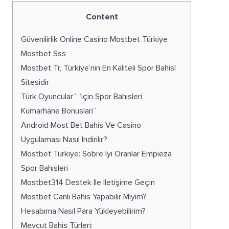
Content
Güvenilirlik Online Casino Mostbet Türkiye
Mostbet Sss
Mostbet Tr, Türkiye’nin En Kaliteli Spor Bahisl
Sitesidir
Türk Oyuncular” “için Spor Bahisleri
Kumarhane Bonusları”
Android Most Bet Bahis Ve Casino
Uygulaması Nasıl Indirilir?
Mostbet Türkiye: Sobre Iyi Oranlar Empieza
Spor Bahisleri
Mostbet314 Destek Ile İletişime Geçin
Mostbet Canlı Bahis Yapabilir Miyim?
Hesabıma Nasıl Para Yükleyebilirim?
Mevcut Bahis Türleri: