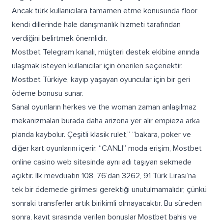
Ancak türk kullanıcılara tamamen etme konusunda floor
kendi dillerinde hale danışmanlık hizmeti tarafından
verdiğini belirtmek önemlidir.
Mostbet Telegram kanalı, müşteri destek ekibine anında
ulaşmak isteyen kullanıcılar için önerilen seçenektir.
Mostbet Türkiye, kayıp yaşayan oyuncular için bir geri
ödeme bonusu sunar.
Sanal oyunların herkes ve the woman zaman anlaşılmaz
mekanizmaları burada daha arizona yer alır empieza arka
planda kaybolur. Çeşitli klasik rulet,” “bakara, poker ve
diğer kart oyunlarını içerir. “CANLI” moda erişim, Mostbet
online casino web sitesinde aynı adı taşıyan sekmede
açıktır. İlk mevduatın 108, 76’dan 3262, 91 Türk Lirası’na
tek bir ödemede girilmesi gerektiği unutulmamalıdır, çünkü
sonraki transferler artık birikimli olmayacaktır. Bu süreden
sonra, kayıt sırasında verilen bonuslar Mostbet bahis ve