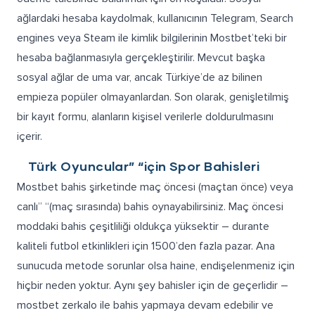
ağlardaki hesaba kaydolmak, kullanıcının Telegram, Search
engines veya Steam ile kimlik bilgilerinin Mostbet’teki bir
hesaba bağlanmasıyla gerçekleştirilir. Mevcut başka
sosyal ağlar de uma var, ancak Türkiye’de az bilinen
empieza popüler olmayanlardan. Son olarak, genişletilmiş
bir kayıt formu, alanların kişisel verilerle doldurulmasını
içerir.
Türk Oyuncular” “için Spor Bahisleri
Mostbet bahis şirketinde maç öncesi (maçtan önce) veya
canlı” “(maç sırasında) bahis oynayabilirsiniz. Maç öncesi
moddaki bahis çeşitliliği oldukça yüksektir – durante
kaliteli futbol etkinlikleri için 1500’den fazla pazar. Ana
sunucuda metode sorunlar olsa haine, endişelenmeniz için
hiçbir neden yoktur. Aynı şey bahisler için de geçerlidir –
mostbet zerkalo ile bahis yapmaya devam edebilir ve