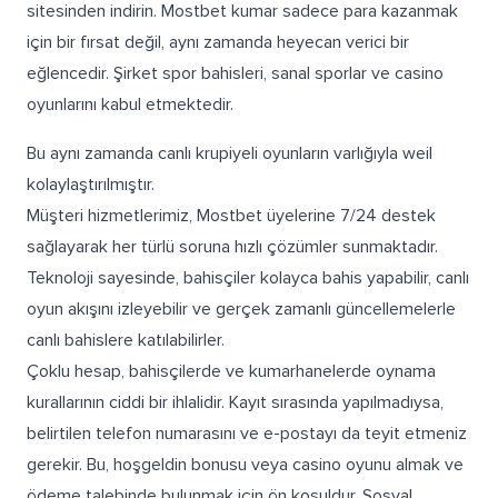
sitesinden indirin. Mostbet kumar sadece para kazanmak
için bir fırsat değil, aynı zamanda heyecan verici bir
eğlencedir. Şirket spor bahisleri, sanal sporlar ve casino
oyunlarını kabul etmektedir.
Bu aynı zamanda canlı krupiyeli oyunların varlığıyla weil
kolaylaştırılmıştır.
Müşteri hizmetlerimiz, Mostbet üyelerine 7/24 destek
sağlayarak her türlü soruna hızlı çözümler sunmaktadır.
Teknoloji sayesinde, bahisçiler kolayca bahis yapabilir, canlı
oyun akışını izleyebilir ve gerçek zamanlı güncellemelerle
canlı bahislere katılabilirler.
Çoklu hesap, bahisçilerde ve kumarhanelerde oynama
kurallarının ciddi bir ihlalidir. Kayıt sırasında yapılmadıysa,
belirtilen telefon numarasını ve e-postayı da teyit etmeniz
gerekir. Bu, hoşgeldin bonusu veya casino oyunu almak ve
ödeme talebinde bulunmak için ön koşuldur. Sosyal