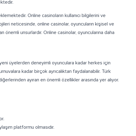
ktedir.
mektedir. Online casinoların kullanıcı bilgilerini ve
ileri neticesinde, online casinolar, oyuncuların kişisel ve
ıran önemli unsurlardır. Online casinolar, oyuncularına daha
, yeni üyelerden deneyimli oyunculara kadar herkes için
urnuvalara kadar birçok ayrıcalıktan faydalanabilir. Türk
ğerlerinden ayıran en önemli özellikler arasında yer alıyor.
or.
ylaşım platformu olmasıdır.