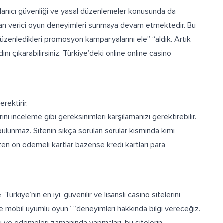
kullanıcı güvenliği ve yasal düzenlemeler konusunda da
eyecan verici oyun deneyimleri sunmaya devam etmektedir. Bu
 düzenledikleri promosyon kampanyalarını ele” “aldık. Artık
nı çıkarabilirsiniz. Türkiye’deki online online casino
rektirir.
nı inceleme gibi gereksinimleri karşılamanızı gerektirebilir.
ulunmaz. Sitenin sıkça sorulan sorular kısmında kimi
zen ön ödemeli kartlar bazense kredi kartları para
ürkiye’nin en iyi, güvenilir ve lisanslı casino sitelerini
ve mobil uyumlu oyun” “deneyimleri hakkında bilgi vereceğiz.
aları ve ödemeleri zamanında yapmaları, bu sitelerin