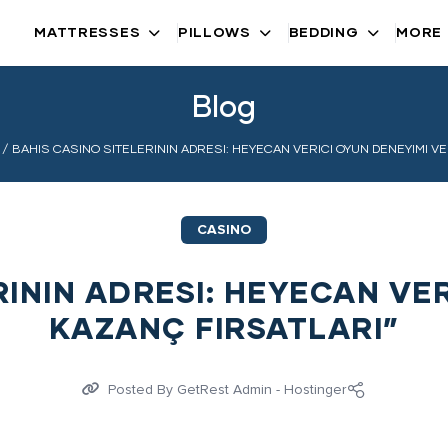
MATTRESSES
PILLOWS
BEDDING
MORE
Blog
/ BAHIS CASINO SITELERININ ADRESI: HEYECAN VERICI OYUN DENEYIMI VE
CASINO
RININ ADRESI: HEYECAN VER
KAZANÇ FIRSATLARI”
Posted By
GetRest Admin - Hostinger