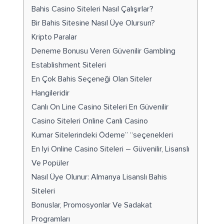
Bahis Casino Siteleri Nasıl Çalışırlar?
Bir Bahis Sitesine Nasıl Üye Olursun?
Kripto Paralar
Deneme Bonusu Veren Güvenilir Gambling
Establishment Siteleri
En Çok Bahis Seçeneği Olan Siteler
Hangileridir
Canlı On Line Casino Siteleri En Güvenilir
Casino Siteleri Online Canlı Casino
Kumar Sitelerindeki Ödeme” “seçenekleri
En Iyi Online Casino Siteleri – Güvenilir, Lisanslı
Ve Popüler
Nasıl Üye Olunur: Almanya Lisanslı Bahis
Siteleri
Bonuslar, Promosyonlar Ve Sadakat
Programları