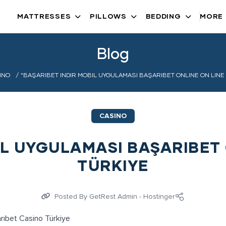
MATTRESSES
PILLOWS
BEDDING
MORE
Blog
INO
/ “BAŞARIBET INDIR MOBIL UYGULAMASI BAŞARIBET ONLINE ON LINE
CASINO
IL UYGULAMASI BAŞARIBET 
TÜRKIYE
Posted By
GetRest Admin - Hostinger
rıbet Casino Türkiye