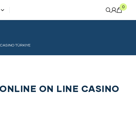
0
 CASINO TÜRKIYE
ONLINE ON LINE CASINO