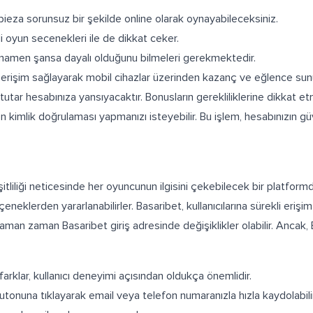
pieza sorunsuz bir şekilde online olarak oynayabileceksiniz.
i oyun secenekleri ile de dikkat ceker.
tamamen şansa dayalı olduğunu bilmeleri gerekmektedir.
n erişim sağlayarak mobil cihazlar üzerinden kazanç ve eğlence sun
 tutar hesabınıza yansıyacaktır. Bonusların gerekliliklerine dikka
den kimlik doğrulaması yapmanızı isteyebilir. Bu işlem, hesabınızın
itliliği neticesinde her oyuncunun ilgisini çekebilecek bir platform
eklerden yararlanabilirler. Basaribet, kullanıcılarına sürekli erişim
aman zaman Basaribet giriş adresinde değişiklikler olabilir. Ancak, B
klar, kullanıcı deneyimi açısından oldukça önemlidir.
butonuna tıklayarak email veya telefon numaranızla hızla kaydolabilir