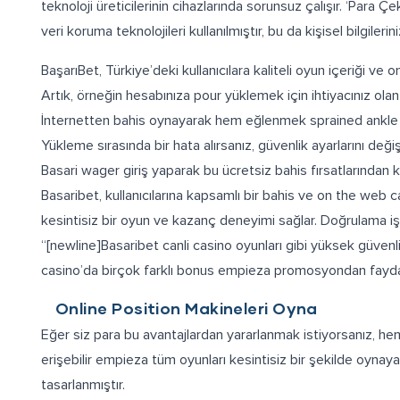
teknoloji üreticilerinin cihazlarında sorunsuz çalışır. ‘Para 
veri koruma teknolojileri kullanılmıştır, bu da kişisel bilgileriniz
BaşarıBet, Türkiye’deki kullanıcılara kaliteli oyun içeriği ve 
Artık, örneğin hesabınıza pour yüklemek için ihtiyacınız olan 
İnternetten bahis oynayarak hem eğlenmek sprained ankle j
Yükleme sırasında bir hata alırsanız, güvenlik ayarlarını değ
Basari wager giriş yaparak bu ücretsiz bahis fırsatlarından 
Basaribet, kullanıcılarına kapsamlı bir bahis ve on the web
kesintisiz bir oyun ve kazanç deneyimi sağlar. Doğrulama iş
“[newline]Basaribet canli casino oyunları gibi yüksek güven
casino’da birçok farklı bonus empieza promosyondan faydala
Online Position Makineleri Oyna
Eğer siz para bu avantajlardan yararlanmak istiyorsanız, he
erişebilir empieza tüm oyunları kesintisiz bir şekilde oynayabi
tasarlanmıştır.