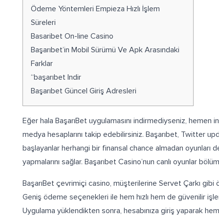
Ödeme Yöntemleri Empieza Hızlı İşlem
Süreleri
Basaribet On-line Casino
Başarıbet’in Mobil Sürümü Ve Apk Arasındaki
Farklar
“başarıbet Indir
Başarıbet Güncel Giriş Adresleri
Eğer hala BaşarıBet uygulamasını indirmediyseniz, hemen ind
medya hesaplarını takip edebilirsiniz. Başarıbet, Twitter u
başlayanlar herhangi bir finansal chance almadan oyunları dene
yapmalarını sağlar. Başarıbet Casino’nun canlı oyunlar böl
BaşarıBet çevrimiçi casino, müşterilerine Servet Çarkı gibi 
Geniş ödeme seçenekleri ile hem hızlı hem de güvenilir işlem
Uygulama yüklendikten sonra, hesabınıza giriş yaparak heme