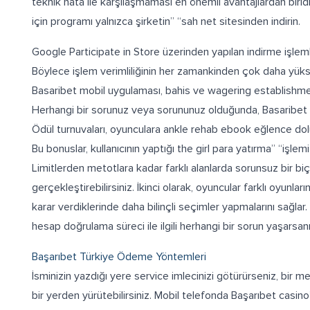
teknik hata ile karşılaşmaması en önemli avantajlardan biridir
için programı yalnızca şirketin” “sah net sitesinden indirin.
Google Participate in Store üzerinden yapılan indirme işleml
Böylece işlem verimliliğinin her zamankinden çok daha yük
Basaribet mobil uygulaması, bahis ve wagering establishment
Herhangi bir sorunuz veya sorununuz olduğunda, Basaribet canl
Ödül turnuvaları, oyunculara ankle rehab ebook eğlence do
Bu bonuslar, kullanıcının yaptığı the girl para yatırma” “işlem
Limitlerden metotlara kadar farklı alanlarda sorunsuz bir biç
gerçekleştirebilirsiniz. İkinci olarak, oyuncular farklı oyunl
karar verdiklerinde daha bilinçli seçimler yapmalarını sağlar.
hesap doğrulama süreci ile ilgili herhangi bir sorun yaşarsan
Başarıbet Türkiye Ödeme Yöntemleri
İsminizin yazdığı yere service imlecinizi götürürseniz, bir men
bir yerden yürütebilirsiniz. Mobil telefonda Başarıbet cas