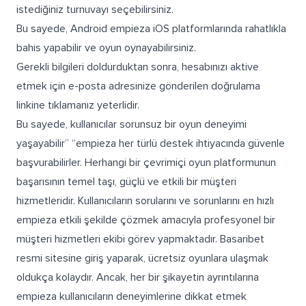
istediğiniz turnuvayı seçebilirsiniz.
Bu sayede, Android empieza iOS platformlarında rahatlıkla
bahis yapabilir ve oyun oynayabilirsiniz.
Gerekli bilgileri doldurduktan sonra, hesabınızı aktive
etmek için e-posta adresinize gönderilen doğrulama
linkine tıklamanız yeterlidir.
Bu sayede, kullanıcılar sorunsuz bir oyun deneyimi
yaşayabilir” “empieza her türlü destek ihtiyacında güvenle
başvurabilirler. Herhangi bir çevrimiçi oyun platformunun
başarısının temel taşı, güçlü ve etkili bir müşteri
hizmetleridir. Kullanıcıların sorularını ve sorunlarını en hızlı
empieza etkili şekilde çözmek amacıyla profesyonel bir
müşteri hizmetleri ekibi görev yapmaktadır. Basaribet
resmi sitesine giriş yaparak, ücretsiz oyunlara ulaşmak
oldukça kolaydır. Ancak, her bir şikayetin ayrıntılarına
empieza kullanıcıların deneyimlerine dikkat etmek