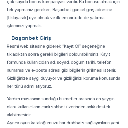
çok sayıda bonus kampanyası vardır. Bu bonusu almak için
tek yapmanız gereken, Başarıbet güncel giriş adresine
[tıklayarak] üye olmak ve ilk em virtude de yatırma
işleminizi yapmak.
Başarıbet Giriş
Resmi web sitesine giderek “Kayıt Ol” seçeneğine
tıkladıktan sonra gerekli bilgileri doldurabilirsiniz. Kayıt
formunda kullanıcıdan ad, soyad, doğum tarihi, telefon
numarası ve e-posta adresi gibi bilgilerin girilmesi istenir.
Gizliliğinize saygı duyuyor ve gizliliğinizi koruma konusunda
her türlü adımı atıyoruz.
Yardım masasının sunduğu hizmetler arasında en yaygın
olanı, kullanıcıların canlı sohbet üzerinden anlık destek
alabilmesidir.
Ayrıca oyun kataloğumuzu har drabbats sağlayıcıların yeni