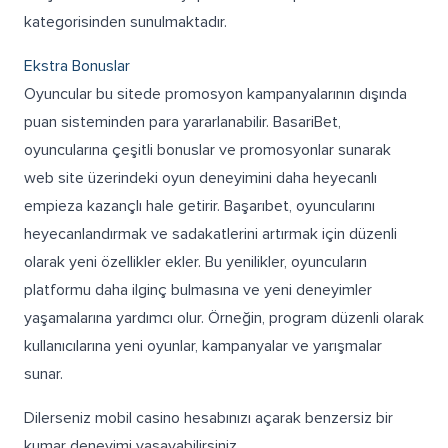
kategorisinden sunulmaktadır.
Ekstra Bonuslar
Oyuncular bu sitede promosyon kampanyalarının dışında
puan sisteminden para yararlanabilir. BasariBet,
oyuncularına çeşitli bonuslar ve promosyonlar sunarak
web site üzerindeki oyun deneyimini daha heyecanlı
empieza kazançlı hale getirir. Başarıbet, oyuncularını
heyecanlandırmak ve sadakatlerini artırmak için düzenli
olarak yeni özellikler ekler. Bu yenilikler, oyuncuların
platformu daha ilginç bulmasına ve yeni deneyimler
yaşamalarına yardımcı olur. Örneğin, program düzenli olarak
kullanıcılarına yeni oyunlar, kampanyalar ve yarışmalar
sunar.
Dilerseniz mobil casino hesabınızı açarak benzersiz bir
kumar deneyimi yaşayabilirsiniz.