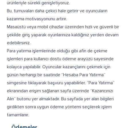
ürünleriyle sürekli genişletiyoruz.
Bu, turnuvaları daha çekici hale getirir ve oyuncuların
kazanma motivasyonunu artırır.
Masaüstü veya mobil cihazlar üzerinden hızlı ve güvenli bir
şekilde giriş yaparak oyunlarınıza kaldığınız yerden devam
edebilirsiniz.
Para yatırma işlemlerinde olduğu gibi afin de çekme
işlemleri para kullanıcı dostu ödeme arayüzü sayesinde
kolayca yapılabilir. Oyuncular kazançlarını çekmek için
günün herhangi bir saatinde ‘’Hesaba Para Yatırma’’
simgesine tıklayarak başvuru yapabilirler. ‘’Para Yatırma’’
ekranından erişim sağlanan sayfa üzerinde ‘’Kazancınızı
Alın’’ butonu yer almaktadır. Bu sayfada yer alan bilgileri
girdikten sonra uygun ödeme yöntemi seçilerek işlem
tamamlanır.
Ödemeler