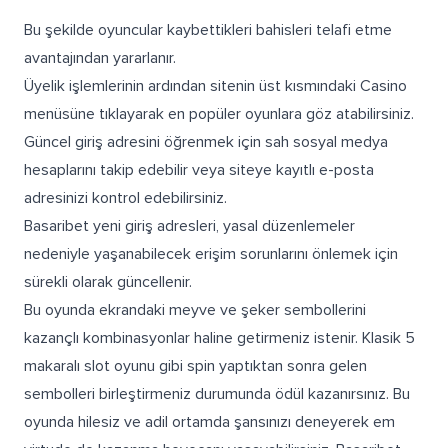
Bu şekilde oyuncular kaybettikleri bahisleri telafi etme
avantajından yararlanır.
Üyelik işlemlerinin ardından sitenin üst kısmındaki Casino
menüsüne tıklayarak en popüler oyunlara göz atabilirsiniz.
Güncel giriş adresini öğrenmek için sah sosyal medya
hesaplarını takip edebilir veya siteye kayıtlı e-posta
adresinizi kontrol edebilirsiniz.
Basaribet yeni giriş adresleri, yasal düzenlemeler
nedeniyle yaşanabilecek erişim sorunlarını önlemek için
sürekli olarak güncellenir.
Bu oyunda ekrandaki meyve ve şeker sembollerini
kazançlı kombinasyonlar haline getirmeniz istenir. Klasik 5
makaralı slot oyunu gibi spin yaptıktan sonra gelen
sembolleri birleştirmeniz durumunda ödül kazanırsınız. Bu
oyunda hilesiz ve adil ortamda şansınızı deneyerek em