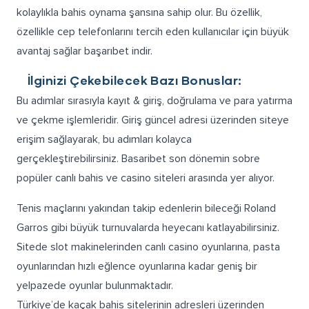
kolaylıkla bahis oynama şansına sahip olur. Bu özellik,
özellikle cep telefonlarını tercih eden kullanıcılar için büyük
avantaj sağlar başarıbet indir.
İlginizi Çekebilecek Bazı Bonuslar:
Bu adımlar sırasıyla kayıt & giriş, doğrulama ve para yatırma
ve çekme işlemleridir. Giriş güncel adresi üzerinden siteye
erişim sağlayarak, bu adımları kolayca
gerçekleştirebilirsiniz. Basaribet son dönemin sobre
popüler canlı bahis ve casino siteleri arasında yer alıyor.
Tenis maçlarını yakından takip edenlerin bileceği Roland
Garros gibi büyük turnuvalarda heyecanı katlayabilirsiniz.
Sitede slot makinelerinden canlı casino oyunlarına, pasta
oyunlarından hızlı eğlence oyunlarına kadar geniş bir
yelpazede oyunlar bulunmaktadır.
Türkiye’de kaçak bahis sitelerinin adresleri üzerinden