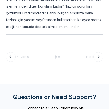
işlemlerinden diğer konulara kadar” “hızlıca sorunlara
çözümler üretilmektedir. Bahis ipuçları empieza daha
fazlası için yardım sayfasından kullanıcıların kolayca merak
ettiği her konuda destek alması mümkündür.
Previous
Next
Questions or Need Support?
Connect to a Sleep Expert now via