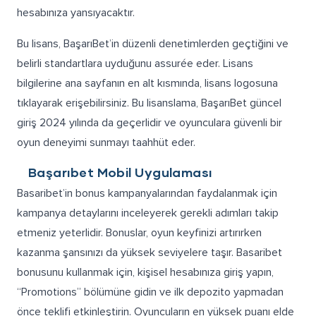
hesabınıza yansıyacaktır.
Bu lisans, BaşarıBet’in düzenli denetimlerden geçtiğini ve
belirli standartlara uyduğunu assurée eder. Lisans
bilgilerine ana sayfanın en alt kısmında, lisans logosuna
tıklayarak erişebilirsiniz. Bu lisanslama, BaşarıBet güncel
giriş 2024 yılında da geçerlidir ve oyunculara güvenli bir
oyun deneyimi sunmayı taahhüt eder.
Başarıbet Mobil Uygulaması
Basaribet’in bonus kampanyalarından faydalanmak için
kampanya detaylarını inceleyerek gerekli adımları takip
etmeniz yeterlidir. Bonuslar, oyun keyfinizi artırırken
kazanma şansınızı da yüksek seviyelere taşır. Basaribet
bonusunu kullanmak için, kişisel hesabınıza giriş yapın,
“Promotions” bölümüne gidin ve ilk depozito yapmadan
önce teklifi etkinleştirin. Oyuncuların en yüksek puanı elde