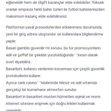
eğlenebilir hem de tilgift kazançlar elde edebilirler. Yüksek
oranlar empieza farklı bahis türleri ile futbol bahislerinizden
maksimum kazanç elde edebilirsiniz.
Platformun yasal prosedürlerden etkilenmesi durumunda,
yeni bir giriş adresi oluşturulur ve kullanıcılara bilgilendirme
yapılır.
Basari gamble güvenilir mi sorusu, bu tür promosyonların
adil ve şeffaf bir şekilde yürütüldüğünde” “kesin olarak
evet diyebiliriz.
Basaribet, kullanıcı verilerinin korunması için çeşitli güvenlik
protokollerini kullanır.
Ayrıca canlı casino” “lobilerinde hilesiz ve adil ortamda
gerçekçi bir kumarhane atmosferi sunulur.
Basaribet’in basaribet musteri hizmetleri orjinal ve resmi
internet sitesine erişmek için doğru linkleri kullanmak
önemlidir.