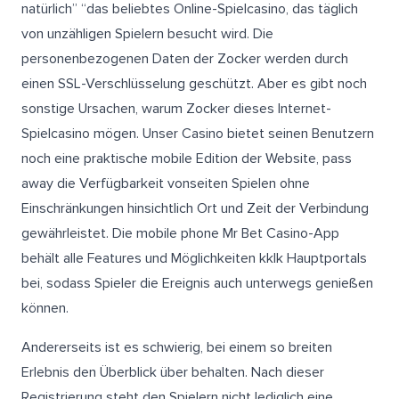
natürlich” “das beliebtes Online-Spielcasino, das täglich
von unzähligen Spielern besucht wird. Die
personenbezogenen Daten der Zocker werden durch
einen SSL-Verschlüsselung geschützt. Aber es gibt noch
sonstige Ursachen, warum Zocker dieses Internet-
Spielcasino mögen. Unser Casino bietet seinen Benutzern
noch eine praktische mobile Edition der Website, pass
away die Verfügbarkeit vonseiten Spielen ohne
Einschränkungen hinsichtlich Ort und Zeit der Verbindung
gewährleistet. Die mobile phone Mr Bet Casino-App
behält alle Features und Möglichkeiten kklk Hauptportals
bei, sodass Spieler die Ereignis auch unterwegs genießen
können.
Andererseits ist es schwierig, bei einem so breiten
Erlebnis den Überblick über behalten. Nach dieser
Registrierung steht den Spielern nicht lediglich eine