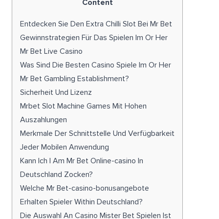
Content
Entdecken Sie Den Extra Chilli Slot Bei Mr Bet
Gewinnstrategien Für Das Spielen Im Or Her
Mr Bet Live Casino
Was Sind Die Besten Casino Spiele Im Or Her
Mr Bet Gambling Establishment?
Sicherheit Und Lizenz
Mrbet Slot Machine Games Mit Hohen
Auszahlungen
Merkmale Der Schnittstelle Und Verfügbarkeit
Jeder Mobilen Anwendung
Kann Ich I Am Mr Bet Online-casino In
Deutschland Zocken?
Welche Mr Bet-casino-bonusangebote
Erhalten Spieler Within Deutschland?
Die Auswahl An Casino Mister Bet Spielen Ist