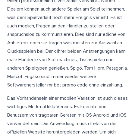
einem professionellen Live-Dealer verwaltet. Neben
Dealern können auch andere Spieler am Spiel teilnehmen,
was dem Spielverlauf noch mehr Ereignis verleiht. Es ist
auch möglich, Fragen an den Händler zu stellen oder
anspruchslos zu kommunizieren. Dies sind nur etliche von
Anbietern, doch sie tragen was meisten zur Auswahl an
Glücksspielen bei. Dank ihrer beiden Anstrengungen kann
male Hunderte von Slot machines, Tischspielen und
anderen Spieltypen genießen. Spigo, Tom Horn, Patagonia,
Mascot, Fugaso sind immer wieder weitere
Softwarehersteller
mr bet promo code ohne einzahlung
.
Das Vorhandensein einer mobilen Variation ist auch dieses
wichtiges Merkmal kklk Vereins. Es koennte von
Benutzern von tragbaren Geräten mit OS Android und iOS
verwendet sein. Die Anwendung muss direkt von der
offiziellen Website heruntergeladen werden. Um sich