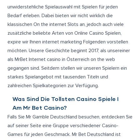
unwiderstehliche Spielauswahl mit Spielen für jeden
Bedarf erleben. Dabei bieten wir nicht wirklich die
klassischen On the internet Slots an, jedoch auch viele
zusätzliche beliebte Arten von Online Casino Spielen,
expire wir Ihnen internet marketing Folgenden vorstellen
möchten. Unsere Geschichte beginnt 2017, als unsereiner
als MrBet Internet casino in Österreich on the web
gegangen sind. Seitdem stellen wir unseren Spielern ein
starkes Spielangebot mit tausenden Titeln und
zahlreichen Spielkategorien zur Verfügung.
Was Sind Die Tollsten Casino Spiele I
Am Mr Bet Casino?
Falls Sie Mr Gamble Deutschland besuchen, entdecken Sie
auf seiner Seite eine Gruppe verschiedener Casino-
Games für jeden Geschmack. Mr Bet Deutschland ist