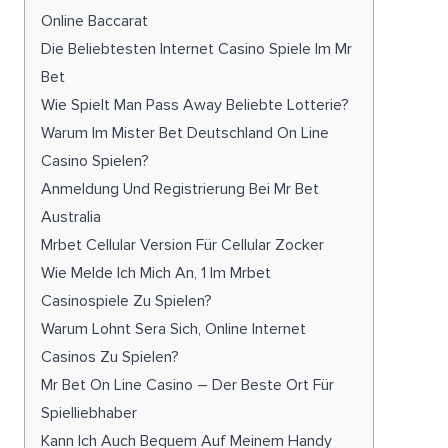
Online Baccarat
Die Beliebtesten Internet Casino Spiele Im Mr
Bet
Wie Spielt Man Pass Away Beliebte Lotterie?
Warum Im Mister Bet Deutschland On Line
Casino Spielen?
Anmeldung Und Registrierung Bei Mr Bet
Australia
Mrbet Cellular Version Für Cellular Zocker
Wie Melde Ich Mich An, 1 Im Mrbet
Casinospiele Zu Spielen?
Warum Lohnt Sera Sich, Online Internet
Casinos Zu Spielen?
Mr Bet On Line Casino – Der Beste Ort Für
Spielliebhaber
Kann Ich Auch Bequem Auf Meinem Handy