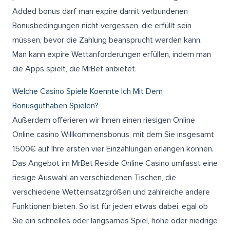
Added bonus darf man expire damit verbundenen
Bonusbedingungen nicht vergessen, die erfüllt sein
müssen, bevor die Zahlung beansprucht werden kann.
Man kann expire Wettanforderungen erfüllen, indem man
die Apps spielt, die MrBet anbietet.
Welche Casino Spiele Koennte Ich Mit Dem
Bonusguthaben Spielen?
Außerdem offerieren wir Ihnen einen riesigen Online
Online casino Willkommensbonus, mit dem Sie insgesamt
1500€ auf Ihre ersten vier Einzahlungen erlangen können.
Das Angebot im MrBet Reside Online Casino umfasst eine
riesige Auswahl an verschiedenen Tischen, die
verschiedene Wetteinsatzgrößen und zahlreiche andere
Funktionen bieten. So ist für jeden etwas dabei, egal ob
Sie ein schnelles oder langsames Spiel, hohe oder niedrige