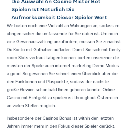
Die Auswahl An Casino Mister Bet
Spielen Ist Natürlich Die
Aufmerksamkeit Dieser Spieler Wert
Wir bieten noch eine Vielzahl an Währungen an, sodass im
übrigen sicher die umfassende für Sie dabei ist. Um noch
eine Gewinnauszahlung anzufordern, müssen Sie zunächst
Du Konto mit Guthaben aufladen. Damit Sie sich mit family
room Slots vertraut tätigen können, bieten unsereiner die
meisten der Spiele auch internet marketing Demo Modus
a good. So gewinnen Sie schnell einen Überblick über die
den Funktionen und Pluspunkte, sodass der nächste
große Gewinn schon bald Ihnen gehören könnte. Online
Casino mit Echtgeld zu spielen ist throughout Österreich
an vielen Stellen möglich.
Insbesondere der Casinos Bonus ist within den letzten
Jahren immer mehr in den Fokus dieser Spieler gerückt.