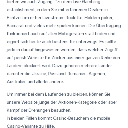
bieten wir auch Zugang” “zu dem Live Gambling
establishment, in dem Sie mit erfahrenen Dealern in
Echtzeit im or her Livestream Roulette, Holdem poker,
Baccarat und vieles mehr spielen können. Die Übertragung
funktioniert auch auf allen Mobilgeräten stattfinden und
eignet sich heute auch bestens für unterwegs. Es sollte
jedoch darauf hingewiesen werden, dass welcher Zugriff
auf perish Website für Zocker aus einer ganzen Reihe von
Ländern blockiert wird. Dazu gehören mehrere Länder,
darunter die Ukraine, Russland, Rumänien, Algerien,
Australien und allerlei andere.
Um immer bei dem Laufenden zu bleiben, können Sie
unsere Website junge der Aktionen-Kategorie oder aber
Kampf der Drehungen besuchen.
In beiden Fällen kommt Casino-Besuchern die mobile
Casino-Variante zu Hilfe.