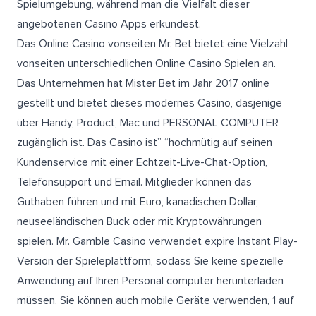
Spielumgebung, während man die Vielfalt dieser
angebotenen Casino Apps erkundest.
Das Online Casino vonseiten Mr. Bet bietet eine Vielzahl
vonseiten unterschiedlichen Online Casino Spielen an.
Das Unternehmen hat Mister Bet im Jahr 2017 online
gestellt und bietet dieses modernes Casino, dasjenige
über Handy, Product, Mac und PERSONAL COMPUTER
zugänglich ist. Das Casino ist” “hochmütig auf seinen
Kundenservice mit einer Echtzeit-Live-Chat-Option,
Telefonsupport und Email. Mitglieder können das
Guthaben führen und mit Euro, kanadischen Dollar,
neuseeländischen Buck oder mit Kryptowährungen
spielen. Mr. Gamble Casino verwendet expire Instant Play-
Version der Spieleplattform, sodass Sie keine spezielle
Anwendung auf Ihren Personal computer herunterladen
müssen. Sie können auch mobile Geräte verwenden, 1 auf