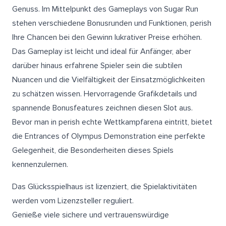
Genuss. Im Mittelpunkt des Gameplays von Sugar Run
stehen verschiedene Bonusrunden und Funktionen, perish
Ihre Chancen bei den Gewinn lukrativer Preise erhöhen.
Das Gameplay ist leicht und ideal für Anfänger, aber
darüber hinaus erfahrene Spieler sein die subtilen
Nuancen und die Vielfältigkeit der Einsatzmöglichkeiten
zu schätzen wissen. Hervorragende Grafikdetails und
spannende Bonusfeatures zeichnen diesen Slot aus.
Bevor man in perish echte Wettkampfarena eintritt, bietet
die Entrances of Olympus Demonstration eine perfekte
Gelegenheit, die Besonderheiten dieses Spiels
kennenzulernen.
Das Glücksspielhaus ist lizenziert, die Spielaktivitäten
werden vom Lizenzsteller reguliert.
Genieße viele sichere und vertrauenswürdige