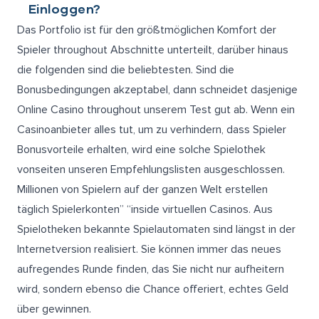
Einloggen?
Das Portfolio ist für den größtmöglichen Komfort der
Spieler throughout Abschnitte unterteilt, darüber hinaus
die folgenden sind die beliebtesten. Sind die
Bonusbedingungen akzeptabel, dann schneidet dasjenige
Online Casino throughout unserem Test gut ab. Wenn ein
Casinoanbieter alles tut, um zu verhindern, dass Spieler
Bonusvorteile erhalten, wird eine solche Spielothek
vonseiten unseren Empfehlungslisten ausgeschlossen.
Millionen von Spielern auf der ganzen Welt erstellen
täglich Spielerkonten” “inside virtuellen Casinos. Aus
Spielotheken bekannte Spielautomaten sind längst in der
Internetversion realisiert. Sie können immer das neues
aufregendes Runde finden, das Sie nicht nur aufheitern
wird, sondern ebenso die Chance offeriert, echtes Geld
über gewinnen.