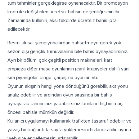
tüm tahminler gerçekleşirse oynanacaktır. Bir promosyon
kodu ile değiştirilen ücretsiz bahsin geçerliliği sınırlıdır.
Zamanında kullanın, aksi takdirde ücretsiz bahis iptal
edilecektir.
Resmi ulusal şampiyonalardan bahsetmeye gerek yok,
sezon dışı gençlik turnuvalarına bile bahis oynayabilirsiniz.
Ayrı bir bölüm, çok çeşitli position makineleri, kart
empieza diğer masa oyunlarının (canlı krupiyeler dahil) yanı
sıra piyangolar, bingo, çarpışma oyunları vb.
Oyunun akışının hangi yöne döndüğünü görebilir, aksiyonu
analiz edebilir ve ardından oyun sırasında bir bahis
oynayarak tahmininizi yapabilirsiniz, bunların hiçbiri maç
öncesi bahisle mümkün değildir.
Kullanıcı uygulamayı kullanarak trafikten tasarruf edebilir ve
yavaş bir bağlantıda sayfa yüklemesini hızlandırabilir, ayrıca
web site engellemesini atlayabilir.