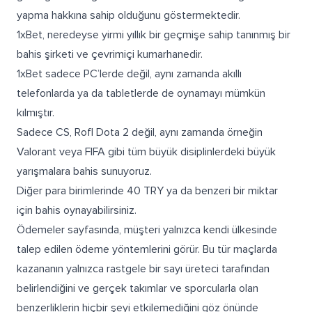
yapma hakkına sahip olduğunu göstermektedir.
1xBet, neredeyse yirmi yıllık bir geçmişe sahip tanınmış bir
bahis şirketi ve çevrimiçi kumarhanedir.
1xBet sadece PC’lerde değil, aynı zamanda akıllı
telefonlarda ya da tabletlerde de oynamayı mümkün
kılmıştır.
Sadece CS, Rofl Dota 2 değil, aynı zamanda örneğin
Valorant veya FIFA gibi tüm büyük disiplinlerdeki büyük
yarışmalara bahis sunuyoruz.
Diğer para birimlerinde 40 TRY ya da benzeri bir miktar
için bahis oynayabilirsiniz.
Ödemeler sayfasında, müşteri yalnızca kendi ülkesinde
talep edilen ödeme yöntemlerini görür. Bu tür maçlarda
kazananın yalnızca rastgele bir sayı üreteci tarafından
belirlendiğini ve gerçek takımlar ve sporcularla olan
benzerliklerin hiçbir şeyi etkilemediğini göz önünde