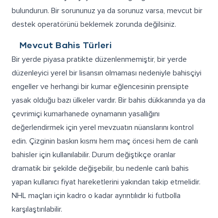
bulundurun. Bir sorununuz ya da sorunuz varsa, mevcut bir
destek operatörünü beklemek zorunda değilsiniz.
Mevcut Bahis Türleri
Bir yerde piyasa pratikte düzenlenmemiştir, bir yerde
düzenleyici yerel bir lisansın olmaması nedeniyle bahisçiyi
engeller ve herhangi bir kumar eğlencesinin prensipte
yasak olduğu bazı ülkeler vardır. Bir bahis dükkanında ya da
çevrimiçi kumarhanede oynamanın yasallığını
değerlendirmek için yerel mevzuatın nüanslarını kontrol
edin. Çizginin baskın kısmı hem maç öncesi hem de canlı
bahisler için kullanılabilir. Durum değiştikçe oranlar
dramatik bir şekilde değişebilir, bu nedenle canlı bahis
yapan kullanıcı fiyat hareketlerini yakından takip etmelidir.
NHL maçları için kadro o kadar ayrıntılıdır ki futbolla
karşılaştırılabilir.