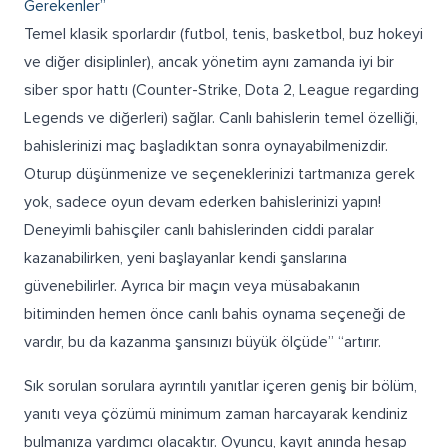
Gerekenler”
Temel klasik sporlardır (futbol, tenis, basketbol, buz hokeyi
ve diğer disiplinler), ancak yönetim aynı zamanda iyi bir
siber spor hattı (Counter-Strike, Dota 2, League regarding
Legends ve diğerleri) sağlar. Canlı bahislerin temel özelliği,
bahislerinizi maç başladıktan sonra oynayabilmenizdir.
Oturup düşünmenize ve seçeneklerinizi tartmanıza gerek
yok, sadece oyun devam ederken bahislerinizi yapın!
Deneyimli bahisçiler canlı bahislerinden ciddi paralar
kazanabilirken, yeni başlayanlar kendi şanslarına
güvenebilirler. Ayrıca bir maçın veya müsabakanın
bitiminden hemen önce canlı bahis oynama seçeneği de
vardır, bu da kazanma şansınızı büyük ölçüde” “artırır.
Sık sorulan sorulara ayrıntılı yanıtlar içeren geniş bir bölüm,
yanıtı veya çözümü minimum zaman harcayarak kendiniz
bulmanıza yardımcı olacaktır. Oyuncu, kayıt anında hesap