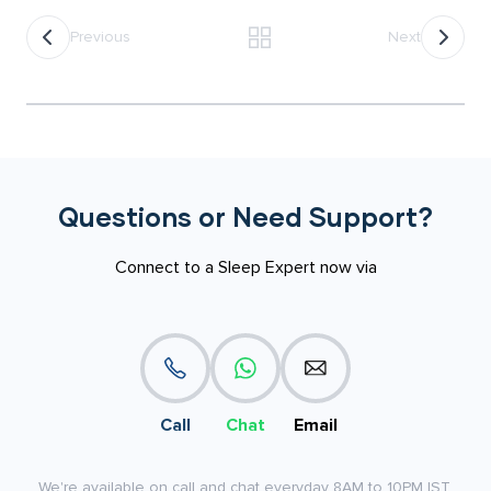
Previous
Next
Questions or Need Support?
Connect to a Sleep Expert now via
Call
Chat
Email
We're available on call and chat everyday 8AM to 10PM IST.