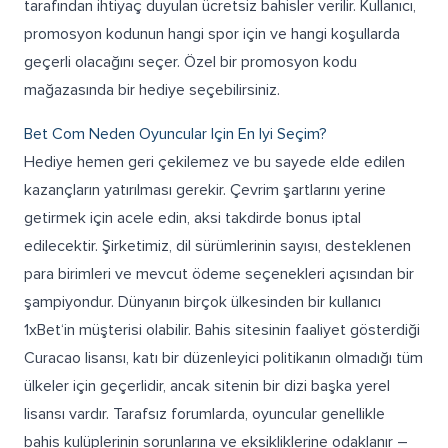
tarafından ihtiyaç duyulan ücretsiz bahisler verilir. Kullanıcı,
promosyon kodunun hangi spor için ve hangi koşullarda
geçerli olacağını seçer. Özel bir promosyon kodu
mağazasında bir hediye seçebilirsiniz.
Bet Com Neden Oyuncular Için En Iyi Seçim?
Hediye hemen geri çekilemez ve bu sayede elde edilen
kazançların yatırılması gerekir. Çevrim şartlarını yerine
getirmek için acele edin, aksi takdirde bonus iptal
edilecektir. Şirketimiz, dil sürümlerinin sayısı, desteklenen
para birimleri ve mevcut ödeme seçenekleri açısından bir
şampiyondur. Dünyanın birçok ülkesinden bir kullanıcı
1xBet‘in müşterisi olabilir. Bahis sitesinin faaliyet gösterdiği
Curacao lisansı, katı bir düzenleyici politikanın olmadığı tüm
ülkeler için geçerlidir, ancak sitenin bir dizi başka yerel
lisansı vardır. Tarafsız forumlarda, oyuncular genellikle
bahis kulüplerinin sorunlarına ve eksikliklerine odaklanır –