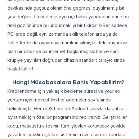
dakikasında güçsüz olanın öne geçmesi duyulmamış bir
şey değildir, bu nedenle oyun içi bahis yapmadan önce bu
riski göz önünde bulundurmak iyi bir fikirdir. 1xBet sadece
PC’lerde değil, aynı zamanda akıllı telefonlarda ya da
tabletlerde de oynamayı mümkün kılmıştır. Tek ihtiyacınız
olan bir cihaz ve bir internet bağlantısı; slotlar ve canlı
krupiye yayınları doğrudan cihazın standart tarayıcısında
başlatılabilir!
Hangi Müsabakalara Bahis Yapabilirim?
Kredilendirme için yaklaşık bekleme süresi ve your ex
yöntem için mevcut limitler ödemeler sayfasında
belirtilmiştir. Hem iOS hem de Android cihazlarda bahis
oynamak için özel bir program indirebilirsiniz. Geliştiriciler
kodu, masaüstü sitesinin tüm işlevleri korunacak şekilde
yazarken, yazılım işletim sisteminin uzun süredir modası