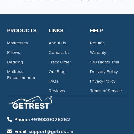
PRODUCTS
LINKS
HELP
Mattresses
About Us
Returns
Pillows
Contact Us
Warranty
Bedding
Track Order
100 Nights Trial
Mattress
Our Blog
Delivery Policy
Recommender
FAQs
Privacy Policy
Reviews
Terms of Service
Phone:
+919830026262
Email:
support@getrest.in