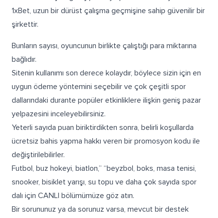
1xBet, uzun bir dürüst çalışma geçmişine sahip güvenilir bir
şirkettir.
Bunların sayısı, oyuncunun birlikte çalıştığı para miktarına
bağlıdır.
Sitenin kullanımı son derece kolaydır, böylece sizin için en
uygun ödeme yöntemini seçebilir ve çok çeşitli spor
dallarındaki durante popüler etkinliklere ilişkin geniş pazar
yelpazesini inceleyebilirsiniz.
Yeterli sayıda puan biriktirdikten sonra, belirli koşullarda
ücretsiz bahis yapma hakkı veren bir promosyon kodu ile
değiştirilebilirler.
Futbol, buz hokeyi, biatlon,” “beyzbol, boks, masa tenisi,
snooker, bisiklet yarışı, su topu ve daha çok sayıda spor
dalı için CANLI bölümümüze göz atın.
Bir sorununuz ya da sorunuz varsa, mevcut bir destek