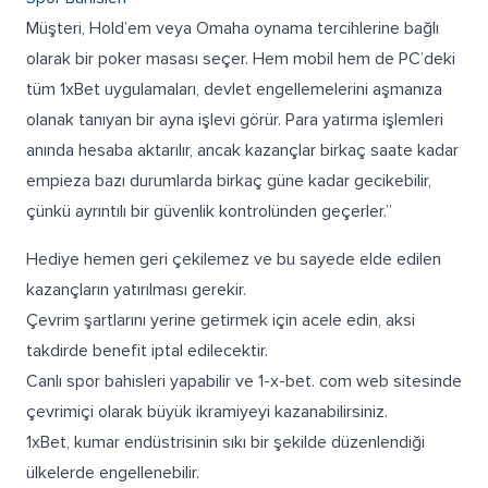
Müşteri, Hold’em veya Omaha oynama tercihlerine bağlı
olarak bir poker masası seçer. Hem mobil hem de PC’deki
tüm 1xBet uygulamaları, devlet engellemelerini aşmanıza
olanak tanıyan bir ayna işlevi görür. Para yatırma işlemleri
anında hesaba aktarılır, ancak kazançlar birkaç saate kadar
empieza bazı durumlarda birkaç güne kadar gecikebilir,
çünkü ayrıntılı bir güvenlik kontrolünden geçerler.”
Hediye hemen geri çekilemez ve bu sayede elde edilen
kazançların yatırılması gerekir.
Çevrim şartlarını yerine getirmek için acele edin, aksi
takdirde benefit iptal edilecektir.
Canlı spor bahisleri yapabilir ve 1-x-bet. com web sitesinde
çevrimiçi olarak büyük ikramiyeyi kazanabilirsiniz.
1xBet, kumar endüstrisinin sıkı bir şekilde düzenlendiği
ülkelerde engellenebilir.