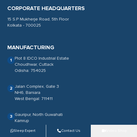
CORPORATE HEADQUARTERS
15 S.P Mukherje Road, 5th Floor
Kolkata - 700025
MANUFACTURING
Plot 8 IDCO Industrial Estate
1
Choudhwar, Cuttack
Odisha: 754025
Jalan Complex, Gate 3
2
NH6, Baniara
West Bengal: 711411
Gauripur, North Guwahati
3
Kamrup
Assam: 781031
Sleep Expert
Contact Us
Video Shop