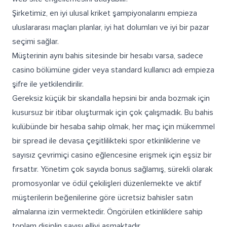
Şirketimiz, en iyi ulusal kriket şampiyonalarını empieza
uluslararası maçları planlar, iyi hat dolumları ve iyi bir pazar
seçimi sağlar.
Müşterinin aynı bahis sitesinde bir hesabı varsa, sadece
casino bölümüne gider veya standard kullanıcı adı empieza
şifre ile yetkilendirilir.
Gereksiz küçük bir skandalla hepsini bir anda bozmak için
kusursuz bir itibar oluşturmak için çok çalışmadık. Bu bahis
kulübünde bir hesaba sahip olmak, her maç için mükemmel
bir spread ile devasa çeşitlilikteki spor etkinliklerine ve
sayısız çevrimiçi casino eğlencesine erişmek için eşsiz bir
fırsattır. Yönetim çok sayıda bonus sağlamış, sürekli olarak
promosyonlar ve ödül çekilişleri düzenlemekte ve aktif
müşterilerin beğenilerine göre ücretsiz bahisler satın
almalarına izin vermektedir. Öngörülen etkinliklere sahip
toplam disiplin sayısı elliyi aşmaktadır.