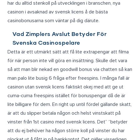
har du alltid stenkoll på utvecklingen i branschen, nya
casinon i avsaknad av svensk licens å de bästa
casinobonusarna som väntar på dig därute.
Vad Zimplers Avslut Betyder För
Svenska Casinospelare
Detta är ett utmärkt sätt att få lite extrapengar att filma
för när person inte vill göra en insättning. Skulle det vara
så att man blir nekad en goodwill bonus via chatten så kan
man palo lite busig 6 fråga efter freespins. I många fall är
casinon utan svensk licens faktiskt okej med att ge ut
cuma-cuma freespins istället för bonuspengar då de är
lite billigare för dem. En right up until fördel gällande skatt,
är att du slipper betala någon och helst vinstskatt på
vinster från 1st casino med svensk licens. Det” “betyder
att du ej behöver ha någon större koll på vinster du har
plockat ut å fått in på bankkontot. Det gäller visserligen