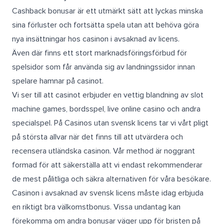
Cashback bonusar är ett utmärkt sätt att lyckas minska
sina förluster och fortsätta spela utan att behöva göra
nya insättningar hos casinon i avsaknad av licens.
Även där finns ett stort marknadsföringsförbud för
spelsidor som får använda sig av landningssidor innan
spelare hamnar på casinot.
Vi ser till att casinot erbjuder en vettig blandning av slot
machine games, bordsspel, live online casino och andra
specialspel. På Casinos utan svensk licens tar vi vårt pligt
på största allvar när det finns till att utvärdera och
recensera utländska casinon. Vår method är noggrant
formad för att säkerställa att vi endast rekommenderar
de mest pålitliga och säkra alternativen för våra besökare.
Casinon i avsaknad av svensk licens måste idag erbjuda
en riktigt bra välkomstbonus. Vissa undantag kan
förekomma om andra bonusar väger upp för bristen på