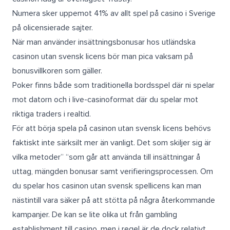
Numera sker uppemot 41% av allt spel på casino i Sverige
på olicensierade sajter.
När man använder insättningsbonusar hos utländska
casinon utan svensk licens bör man pica vaksam på
bonusvillkoren som gäller.
Poker finns både som traditionella bordsspel där ni spelar
mot datorn och i live-casinoformat där du spelar mot
riktiga traders i realtid.
För att börja spela på casinon utan svensk licens behövs
faktiskt inte särksilt mer än vanligt. Det som skiljer sig är
vilka metoder” “som går att använda till insättningar å
uttag, mängden bonusar samt verifieringsprocessen. Om
du spelar hos casinon utan svensk spellicens kan man
nästintill vara säker på att stötta på några återkommande
kampanjer. De kan se lite olika ut från gambling
establishment till casino, men i regel är de dock relativt