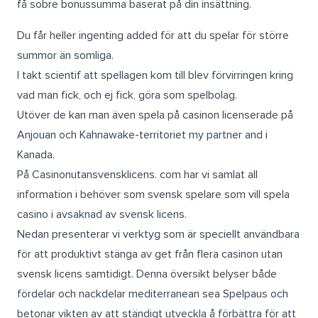
få sobre bonussumma baserat på din insättning.
Du får heller ingenting added för att du spelar för större
summor än somliga.
I takt scientif att spellagen kom till blev förvirringen kring
vad man fick, och ej fick, göra som spelbolag.
Utöver de kan man även spela på casinon licenserade på
Anjouan och Kahnawake-territoriet my partner and i
Kanada.
På Casinonutansvensklicens. com har vi samlat all
information i behöver som svensk spelare som vill spela
casino i avsaknad av svensk licens.
Nedan presenterar vi verktyg som är speciellt användbara
för att produktivt stänga av get från flera casinon utan
svensk licens samtidigt. Denna översikt belyser både
fördelar och nackdelar mediterranean sea Spelpaus och
betonar vikten av att ständigt utveckla å förbättra för att