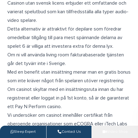
Casinon utan svensk licens erbjuder ett omfattande och
varierat spelutbud som kan tillfredsställa alla typer audio-
video spelare.
Detta alternativ är attraktivt för depilare som föredrar
omedelbar tillgång till para mest spännande delarna av
spelet 6 är villiga att investera extra för denna lyx.
Om ni vill använda living room fakturabaserade tjänsten
går det tyvärr inte i Sverige.
Med en benefit utan insättning menar man en gratis bonus
som inte kräver något från spelaren utöver registrering.
Om casinot skyltar med en insättningsruta innan du har
registrerat eller loggat in på 1st konto, så är de garanterat
ett Pay N Perform casino.
Vi undersöker om casinot innehåller certifikat från
oberoende organisationer som eCOGRA eller iTech Labs
eftersom detta indikerar att spelen är rättvisa och
Sleep Expert
Contact Us
Video Shop