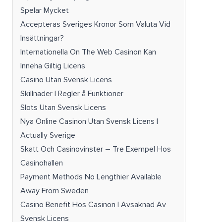
Spelar Mycket
Accepteras Sveriges Kronor Som Valuta Vid
Insättningar?
Internationella On The Web Casinon Kan
Inneha Giltig Licens
Casino Utan Svensk Licens
Skillnader I Regler å Funktioner
Slots Utan Svensk Licens
Nya Online Casinon Utan Svensk Licens I
Actually Sverige
Skatt Och Casinovinster – Tre Exempel Hos
Casinohallen
Payment Methods No Lengthier Available
Away From Sweden
Casino Benefit Hos Casinon I Avsaknad Av
Svensk Licens