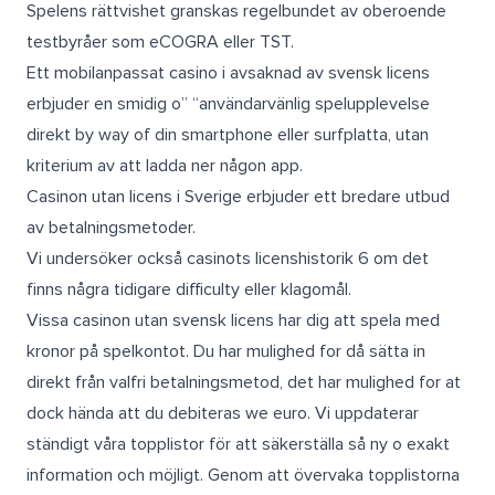
Spelens rättvishet granskas regelbundet av oberoende
testbyråer som eCOGRA eller TST.
Ett mobilanpassat casino i avsaknad av svensk licens
erbjuder en smidig o” “användarvänlig spelupplevelse
direkt by way of din smartphone eller surfplatta, utan
kriterium av att ladda ner någon app.
Casinon utan licens i Sverige erbjuder ett bredare utbud
av betalningsmetoder.
Vi undersöker också casinots licenshistorik 6 om det
finns några tidigare difficulty eller klagomål.
Vissa casinon utan svensk licens har dig att spela med
kronor på spelkontot. Du har mulighed for då sätta in
direkt från valfri betalningsmetod, det har mulighed for at
dock hända att du debiteras we euro. Vi uppdaterar
ständigt våra topplistor för att säkerställa så ny o exakt
information och möjligt. Genom att övervaka topplistorna