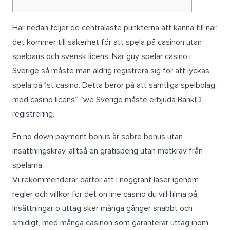
Här nedan följer de centralaste punkterna att känna till när
det kommer till säkerhet för att spela på casinon utan
spelpaus och svensk licens. När guy spelar casino i
Sverige så måste man aldrig registrera sig för att lyckas
spela på 1st casino. Detta beror på att samtliga spelbolag
med casino licens” “we Sverige måste erbjuda BankID-
registrering.
En no down payment bonus är sobre bonus utan
insättningskrav, alltså en gratispeng utan motkrav från
spelarna.
Vi rekommenderar därför att i noggrant läser igenom
regler och villkor för det on line casino du vill filma på.
Insättningar o uttag sker många gånger snabbt och
smidigt, med många casinon som garanterar uttag inom