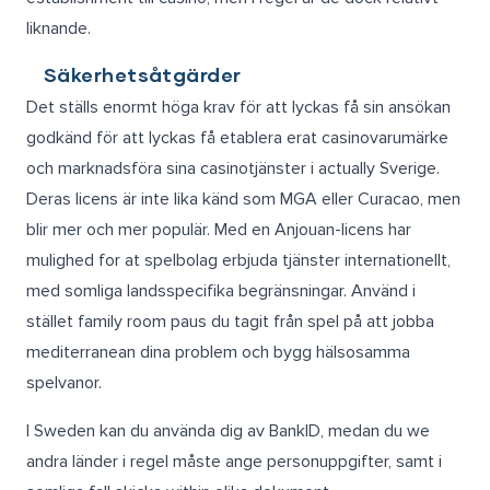
liknande.
Säkerhetsåtgärder
Det ställs enormt höga krav för att lyckas få sin ansökan
godkänd för att lyckas få etablera erat casinovarumärke
och marknadsföra sina casinotjänster i actually Sverige.
Deras licens är inte lika känd som MGA eller Curacao, men
blir mer och mer populär. Med en Anjouan-licens har
mulighed for at spelbolag erbjuda tjänster internationellt,
med somliga landsspecifika begränsningar. Använd i
stället family room paus du tagit från spel på att jobba
mediterranean dina problem och bygg hälsosamma
spelvanor.
I Sweden kan du använda dig av BankID, medan du we
andra länder i regel måste ange personuppgifter, samt i