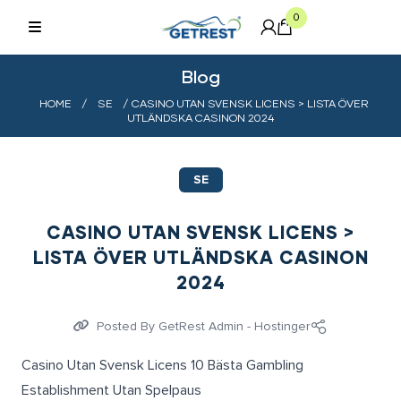
0
Blog
HOME
/
SE
/ CASINO UTAN SVENSK LICENS > LISTA ÖVER
UTLÄNDSKA CASINON 2024
SE
CASINO UTAN SVENSK LICENS >
LISTA ÖVER UTLÄNDSKA CASINON
2024
Posted By
GetRest Admin - Hostinger
Casino Utan Svensk Licens 10 Bästa Gambling
Establishment Utan Spelpaus