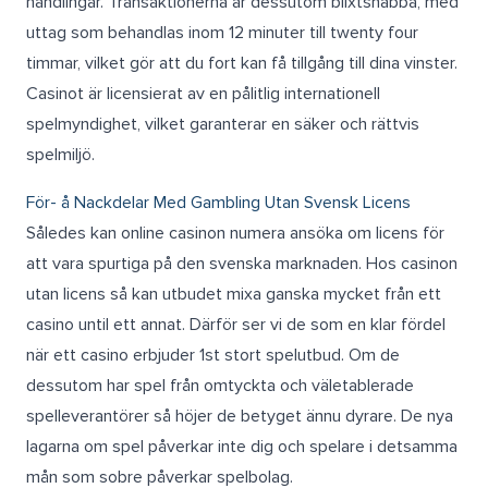
handlingar. Transaktionerna är dessutom blixtsnabba, med
uttag som behandlas inom 12 minuter till twenty four
timmar, vilket gör att du fort kan få tillgång till dina vinster.
Casinot är licensierat av en pålitlig internationell
spelmyndighet, vilket garanterar en säker och rättvis
spelmiljö.
För- å Nackdelar Med Gambling Utan Svensk Licens
Således kan online casinon numera ansöka om licens för
att vara spurtiga på den svenska marknaden. Hos casinon
utan licens så kan utbudet mixa ganska mycket från ett
casino until ett annat. Därför ser vi de som en klar fördel
när ett casino erbjuder 1st stort spelutbud. Om de
dessutom har spel från omtyckta och väletablerade
spelleverantörer så höjer de betyget ännu dyrare. De nya
lagarna om spel påverkar inte dig och spelare i detsamma
mån som sobre påverkar spelbolag.