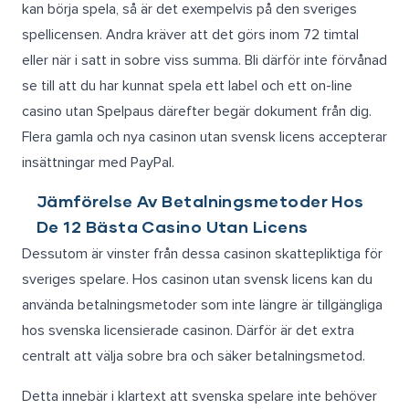
kan börja spela, så är det exempelvis på den sveriges
spellicensen. Andra kräver att det görs inom 72 timtal
eller när i satt in sobre viss summa. Bli därför inte förvånad
se till att du har kunnat spela ett label och ett on-line
casino utan Spelpaus därefter begär dokument från dig.
Flera gamla och nya casinon utan svensk licens accepterar
insättningar med PayPal.
Jämförelse Av Betalningsmetoder Hos
De 12 Bästa Casino Utan Licens
Dessutom är vinster från dessa casinon skattepliktiga för
sveriges spelare. Hos casinon utan svensk licens kan du
använda betalningsmetoder som inte längre är tillgängliga
hos svenska licensierade casinon. Därför är det extra
centralt att välja sobre bra och säker betalningsmetod.
Detta innebär i klartext att svenska spelare inte behöver