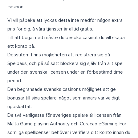
casinon.
Vi vill påpeka att lyckas detta inte medför någon extra
pris för dig, å våra tjänster är alltid gratis.
Till att börja med måste du besöka casinot du vill skapa
ett konto på.
Dessutom finns möjligheten att registrera sig på
Spelpaus, och på så sätt blockera sig själv från allt spel
under den svenska licensen under en förbestämd time
period.
Den begränsade svenska casinons möjlighet att ge
bonusar till sina spelare, något som annars var väldigt
uppskattat.
De två vanligaste för sveriges spelare är licensen från
Malta Game playing Authority och Curacao eGaming. För
somliga spellicenser behöver i verifiera ditt konto innan du