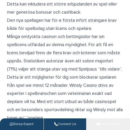
Detta kan inkludera ett större erbjudanden av spel eller
mer generösa bonusar och cashback.
Den nya spellagen har för e första infört strängare krav
både för spelbolag utan licens och spelare.
Många omtyckta casinon och bettingsidor har sin
spellicens utfärdad av denna myndighet. För att få en
licens beviljad finns de flera krav och kriterier som måste
uppnås. Statistiken autorizar även att sobre majoritet
(71%) väljer att stänga utav sig med Spelpaus “tills vidare”.
Detta är ett möjligheter för dig som blockerar spelaren
från spel we minst 12 månader. Winsly Casino drivs av
experter i spelbranschen som veterinarian exakt vad
depilare vill ha. Med ett stort utbud av både casinospel
och en besonders sportavdelning riktar sig Winsly mot alla
typer av” “spelare.
Sleep Expert
Contact Us
Video Shop