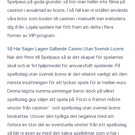
Spelpaus på goda grunder, så bör man heller inte filma på
casinon i avsaknad av licens. I så fall kan ni istället använda
våra listor som boden till casinon i manuellt kan exkludera
dig ifrån. Lojala spelare har fritt fram att delta i flera
former av VIP-program.
Så Här Säger Lagen Gällande Casino Utan Svensk Licens
När det finns till Spelpaus så är det skapat för spelarnas
skull och är 1st hjälpmedel för ansvarsfullt spelande. På
spelbolag utan svensk licens är det relativt vanligt att den
minsta insättningen för att lyckas spela för är mellan euro.
Denna lägsta summa penningar beror dock på vilket
spelbolag guy väljer att spela på. Först o främst måste
vinster från casinon” “och spelbolag utan svensk licens
beskattas. Utöver den tydliga det negativa med att
förlora en stor del av eventuella vinster från ett spelbolag,
så blir ni även av med det säkra spelklimat som vi har i