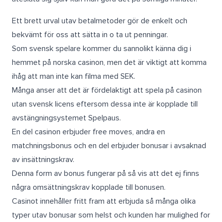
Ett brett urval utav betalmetoder gör de enkelt och
bekvämt för oss att sätta in o ta ut penningar.
Som svensk spelare kommer du sannolikt känna dig i
hemmet på norska casinon, men det är viktigt att komma
ihåg att man inte kan filma med SEK.
Många anser att det är fördelaktigt att spela på casinon
utan svensk licens eftersom dessa inte är kopplade till
avstängningsystemet Spelpaus.
En del casinon erbjuder free moves, andra en
matchningsbonus och en del erbjuder bonusar i avsaknad
av insättningskrav.
Denna form av bonus fungerar på så vis att det ej finns
några omsättningskrav kopplade till bonusen.
Casinot innehåller fritt fram att erbjuda så många olika
typer utav bonusar som helst och kunden har mulighed for