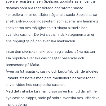
spelare registrerar sej i Spelpaus uppdateras en central
databas som alla licensierade operatörer måste
kontrollera innan de tillåter någon att spela. Spelpaus. se
är ett självexkluderingssystem som spärrar alla hemmets
spelkonton och möjligheten att skapa aktuella hos
svenska casinon. De två sistnämnda kategorierna är ej
ens tillgängliga på den svenska marknaden.
Innan den svenska marknaden reglerades, så va nästan
alla populära svenska casinosajter baserade och
licenserade på Malta.
Även på 1st asiatiskt casino och LuckyNiki går de alldeles
utmärkt att betala med para traditionella betalmetoder i
är van video hos europeiska casinon.
Med det i åtanke kan man gissa på en framtid där allt fler
nya casinon släpps, både på sobre svenska och utländska
marknaderna.