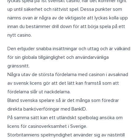
lyckas spela på 1st svenskt casino, när det kommer right
up until säkerhet och rättvist spel. Dessa punkter som
nämns ovan är några av de viktigaste att lyckas kolla upp
innan du bestämmer drill down för att börja spela på ett
nytt casino.
Den erbjuder snabba insättningar och uttag och är välkänd
för sin globala tillgänglighet och användarvänliga
gränssnitt.
Några utav de största fördelarna med casinon i avsaknad
av svensk licens gör att det lätt kan framstå som att
fördelarna slår ut nackdelarna.
Bland svenska spelare så är det många som föredrar
direkta banköverföringar med BankID.
På samma sätt kan ett utländskt spelbolag ansöka om
licens för casinoverksamhet i Sverige.
Storbritanniens spelmyndighet använder sig av nästintill