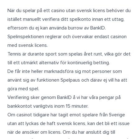
När du spelar på ett casino utan svensk licens behöver du
istället manuellt verifiera ditt spelkonto innan ett uttag,
eftersom du ej kan använda burrow av BankID.
Spelinspektionen reglerar och övervakar endast casinon
med svensk licens.
Tennis är durante sport som spelas året runt, vilka gör det
till ett utmärkt alternativ för kontinuerlig betting.
De får inte heller marknadsföra sig mot personer som
använt sig av funktionen Spelpaus och därav ej vill ha att
göra med spel.
Verifiering sker genom BankID å vi har våra pengar på
bankkontot vanligtvis inom 15 minuter.
Om casinot tidigare har tagit emot spelare från Sverige
utan att lyckas de haft svensk licens, kan det bli ett issue
när de ansöker om licens. Om du har anslutit dig till