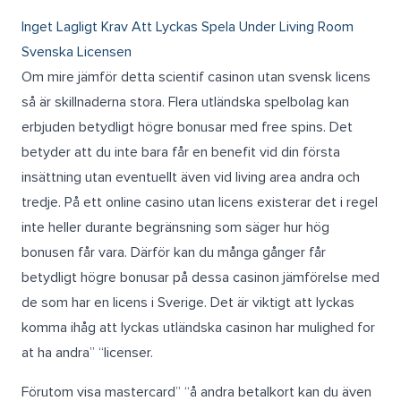
Inget Lagligt Krav Att Lyckas Spela Under Living Room
Svenska Licensen
Om mire jämför detta scientif casinon utan svensk licens
så är skillnaderna stora. Flera utländska spelbolag kan
erbjuden betydligt högre bonusar med free spins. Det
betyder att du inte bara får en benefit vid din första
insättning utan eventuellt även vid living area andra och
tredje. På ett online casino utan licens existerar det i regel
inte heller durante begränsning som säger hur hög
bonusen får vara. Därför kan du många gånger får
betydligt högre bonusar på dessa casinon jämförelse med
de som har en licens i Sverige. Det är viktigt att lyckas
komma ihåg att lyckas utländska casinon har mulighed for
at ha andra” “licenser.
Förutom visa mastercard” “å andra betalkort kan du även