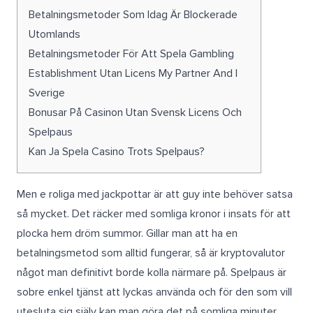
Betalningsmetoder Som Idag Är Blockerade
Utomlands
Betalningsmetoder För Att Spela Gambling
Establishment Utan Licens My Partner And I
Sverige
Bonusar På Casinon Utan Svensk Licens Och
Spelpaus
Kan Ja Spela Casino Trots Spelpaus?
Men e roliga med jackpottar är att guy inte behöver satsa
så mycket. Det räcker med somliga kronor i insats för att
plocka hem dröm summor. Gillar man att ha en
betalningsmetod som alltid fungerar, så är kryptovalutor
något man definitivt borde kolla närmare på. Spelpaus är
sobre enkel tjänst att lyckas använda och för den som vill
utesluta sig själv kan man göra det på somliga minuter.