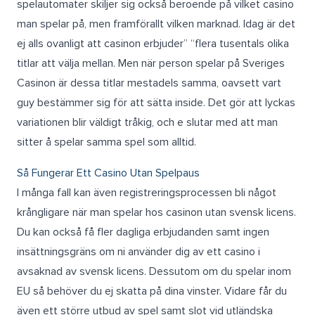
spelautomater skiljer sig också beroende på vilket casino
man spelar på, men framförallt vilken marknad. Idag är det
ej alls ovanligt att casinon erbjuder” “flera tusentals olika
titlar att välja mellan. Men när person spelar på Sveriges
Casinon är dessa titlar mestadels samma, oavsett vart
guy bestämmer sig för att sätta inside. Det gör att lyckas
variationen blir väldigt tråkig, och e slutar med att man
sitter å spelar samma spel som alltid.
Så Fungerar Ett Casino Utan Spelpaus
I många fall kan även registreringsprocessen bli något
krångligare när man spelar hos casinon utan svensk licens.
Du kan också få fler dagliga erbjudanden samt ingen
insättningsgräns om ni använder dig av ett casino i
avsaknad av svensk licens. Dessutom om du spelar inom
EU så behöver du ej skatta på dina vinster. Vidare får du
även ett större utbud av spel samt slot vid utländska