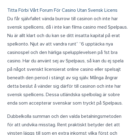
Titta Förbi Vårt Forum För Casino Utan Svensk Licens
Du får självfallet vända burrow till casinon och inte har
svensk spellicens, då i inte kan filma casino med Spelpaus.
Nu är allt klart och du kan se ditt insatta kapital på erat
spelkonto. Njut av att vandra runt” “6 upptäcka nya
casinospel och den härliga spelupplevelsen på 1st bra
casino. Har du använt sej av Spelpaus, så kan du ej spela
på något svenskt licensierat online casino eller spelsajt
beneath den period i stängt av sig själv. Många ångrar
detta beslut å vänder sig därför till casinon och inte har
svensk spellicens. Dessa utländska spelbolag är sobre
enda som accepterar svenskar som tryckt på Spelpaus.
Dubbelkolla summan och den valda betalningsmetoden
för att undvika misstag. Rent praktiskt betyder det att
vinsten läggs till som en extra inkomst vilka först och