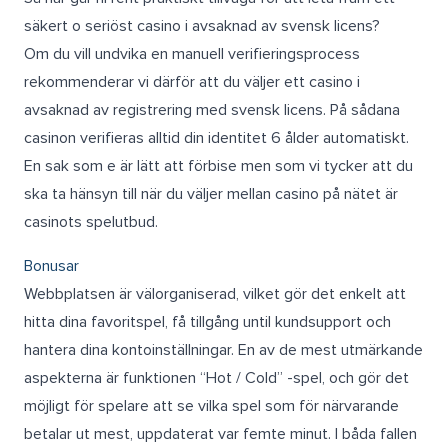
säkert o seriöst casino i avsaknad av svensk licens?
Om du vill undvika en manuell verifieringsprocess
rekommenderar vi därför att du väljer ett casino i
avsaknad av registrering med svensk licens. På sådana
casinon verifieras alltid din identitet 6 ålder automatiskt.
En sak som e är lätt att förbise men som vi tycker att du
ska ta hänsyn till när du väljer mellan casino på nätet är
casinots spelutbud.
Bonusar
Webbplatsen är välorganiserad, vilket gör det enkelt att
hitta dina favoritspel, få tillgång until kundsupport och
hantera dina kontoinställningar. En av de mest utmärkande
aspekterna är funktionen “Hot / Cold” -spel, och gör det
möjligt för spelare att se vilka spel som för närvarande
betalar ut mest, uppdaterat var femte minut. I båda fallen