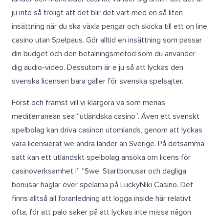
ju inte så troligt att det blir det värt med en så liten
insättning när du ska växla pengar och skicka till ett on line
casino utan Spelpaus. Gör alltid en insättning som passar
din budget och den betalningsmetod som du använder
dig audio-video. Dessutom är e ju så att lyckas den
svenska licensen bara gäller för svenska spelsajter.
Först och främst vill vi klargöra va som menas
mediterranean sea “utländska casino”. Även ett svenskt
spelbolag kan driva casinon utomlands, genom att lyckas
vara licensierat we andra länder än Sverige. På detsamma
sätt kan ett utländskt spelbolag ansöka om licens för
casinoverksamhet i” “Swe. Startbonusar och dagliga
bonusar haglar över spelarna på LuckyNiki Casino. Det
finns alltså all foranledning att logga inside här relativt
ofta, för att palo säker på att lyckas inte missa någon