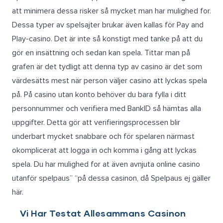
att minimera dessa risker så mycket man har mulighed for.
Dessa typer av spelsajter brukar även kallas för Pay and
Play-casino. Det är inte så konstigt med tanke på att du
gör en insättning och sedan kan spela. Tittar man på
grafen är det tydligt att denna typ av casino är det som
värdesätts mest när person väljer casino att lyckas spela
på. På casino utan konto behöver du bara fylla i ditt
personnummer och verifiera med BankID så hämtas alla
uppgifter. Detta gör att verifieringsprocessen blir
underbart mycket snabbare och för spelaren närmast
okomplicerat att logga in och komma i gång att lyckas
spela. Du har mulighed for at även avnjuta online casino
utanför spelpaus” “på dessa casinon, då Spelpaus ej gäller
här.
Vi Har Testat Allesammans Casinon