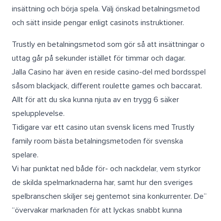
insättning och börja spela. Välj önskad betalningsmetod
och sätt inside pengar enligt casinots instruktioner.
Trustly en betalningsmetod som gör så att insättningar o
uttag går på sekunder istället för timmar och dagar.
Jalla Casino har även en reside casino-del med bordsspel
såsom blackjack, different roulette games och baccarat.
Allt för att du ska kunna njuta av en trygg 6 säker
spelupplevelse.
Tidigare var ett casino utan svensk licens med Trustly
family room bästa betalningsmetoden för svenska
spelare.
Vi har punktat ned både för- och nackdelar, vem styrkor
de skilda spelmarknaderna har, samt hur den sveriges
spelbranschen skiljer sej gentemot sina konkurrenter. De”
“övervakar marknaden för att lyckas snabbt kunna