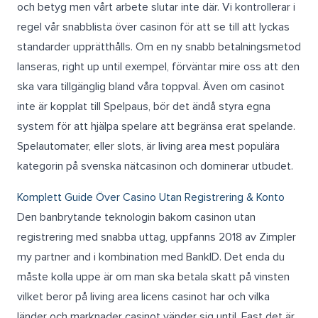
och betyg men vårt arbete slutar inte där. Vi kontrollerar i
regel vår snabblista över casinon för att se till att lyckas
standarder upprätthålls. Om en ny snabb betalningsmetod
lanseras, right up until exempel, förväntar mire oss att den
ska vara tillgänglig bland våra toppval. Även om casinot
inte är kopplat till Spelpaus, bör det ändå styra egna
system för att hjälpa spelare att begränsa erat spelande.
Spelautomater, eller slots, är living area mest populära
kategorin på svenska nätcasinon och dominerar utbudet.
Komplett Guide Över Casino Utan Registrering & Konto
Den banbrytande teknologin bakom casinon utan
registrering med snabba uttag, uppfanns 2018 av Zimpler
my partner and i kombination med BankID. Det enda du
måste kolla uppe är om man ska betala skatt på vinsten
vilket beror på living area licens casinot har och vilka
länder och marknader casinot vänder sig until. Fast det är