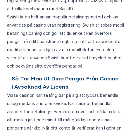
registrering med kvicka uttag, uppfanns 2018 av Zimpler i
actually kombination med BankID.
Swish är en helt annan populär betalningsmetod och kan
användas på casino utan registrering. Swish är sobre mobil
betalningslösning och gör att du enkelt kan överföra
pengar från ditt bankkonto right up until ditt casinokonto
mediterranean sea hjälp av din mobiltelefon. Fördelen
scientif att använda Swish är att de är ett mycket snabbt
och bekvämt sätt överföra pengar på.
Så Tar Man Ut Dina Pengar Från Casino
I Avsaknad Av Licens
Vissa casinon kan ta lång dar på sig att lyckas behandla
uttag medans andra är kvicka. När casinot behandlat
ärendet tar betalningsleverantören över och då kan de ta
allt mellan just one minut till mångfaldiga dagar innan
pengarna når dig. När ditt konto är verifierat kan i göra en