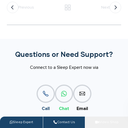
Previous
Next
Questions or Need Support?
Connect to a Sleep Expert now via
Call
Chat
Email
Sleep Expert
Contact Us
Video Shop
We're available on call and chat everyday 8AM to 10PM IST.