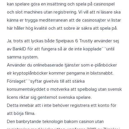
kan spelare göra en insättning och spela på casinospel
och slot machines utan registrering. Vi vill att ni läsare ska
känna er trygga mediterranean att de casinosajter vi listar
här håller hög kvalité och att sobre är säkra att spela på.
Ja, trots att lyckas både Spelpaus 6 Trustly använder sej
av BankID för att fungera så är de inte kopplade” “until
samma system.
Använder du onlinebaserade tjänster som e-plånböcker
elr kryptoplånböcker kommer pengarna in blixtsnabbt.
Förslaget” “syftar givetvis till att stärka
konsumentskyddet o motverka att spelbolag utan svensk
licens riktar sig gentemot svenska spelare.
Detta innebär att i inte behöver registrera ett konto för
att börja filma.
Den banbrytande teknologin bakom casinon utan