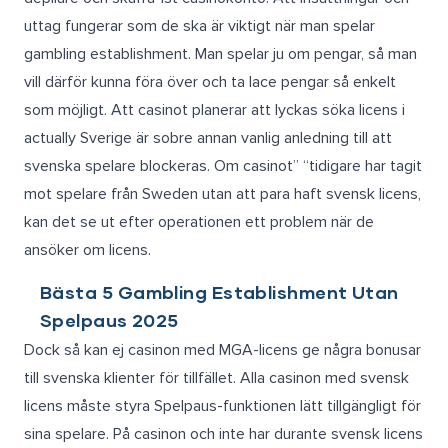
uttag fungerar som de ska är viktigt när man spelar
gambling establishment. Man spelar ju om pengar, så man
vill därför kunna föra över och ta lace pengar så enkelt
som möjligt. Att casinot planerar att lyckas söka licens i
actually Sverige är sobre annan vanlig anledning till att
svenska spelare blockeras. Om casinot” “tidigare har tagit
mot spelare från Sweden utan att para haft svensk licens,
kan det se ut efter operationen ett problem när de
ansöker om licens.
Bästa 5 Gambling Establishment Utan
Spelpaus 2025
Dock så kan ej casinon med MGA-licens ge några bonusar
till svenska klienter för tillfället. Alla casinon med svensk
licens måste styra Spelpaus-funktionen lätt tillgängligt för
sina spelare. På casinon och inte har durante svensk licens