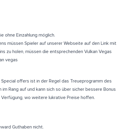
ie ohne Einzahlung möglich.
ens müssen Spieler auf unserer Webseite auf den Link mit
pins zu holen, müssen die entsprechenden Vulkan Vegas
kan vegas
Special offers ist in der Regel das Treueprogramm des
ach im Rang auf und kann sich so über sicher bessere Bonus
erfügung, wo weitere lukrative Preise hoffen.
eward Guthaben nicht.