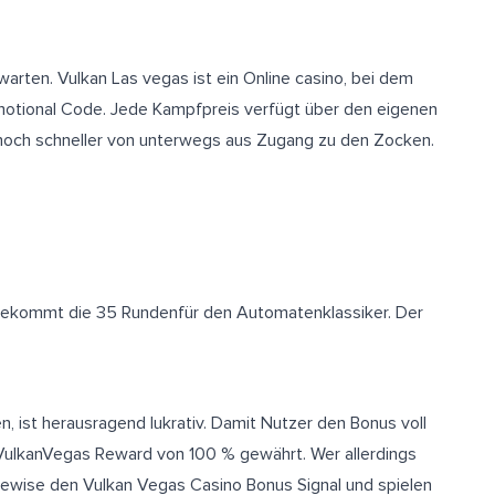
arten. Vulkan Las vegas ist ein Online casino, bei dem
motional Code. Jede Kampfpreis verfügt über den eigenen
noch schneller von unterwegs aus Zugang zu den Zocken.
st bekommt die 35 Rundenfür den Automatenklassiker. Der
 ist herausragend lukrativ. Damit Nutzer den Bonus voll
n VulkanVegas Reward von 100 % gewährt. Wer allerdings
ikewise den Vulkan Vegas Casino Bonus Signal und spielen