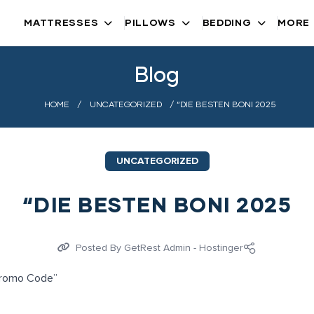
MATTRESSES
PILLOWS
BEDDING
MORE
Blog
HOME
/
UNCATEGORIZED
/ “DIE BESTEN BONI 2025
UNCATEGORIZED
“DIE BESTEN BONI 2025
Posted By
GetRest Admin - Hostinger
Promo Code”