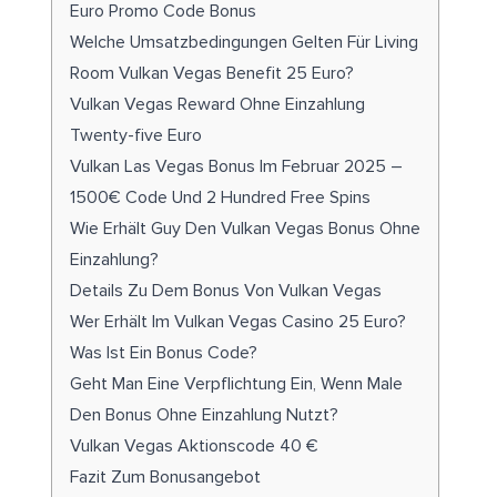
Euro Promo Code Bonus
Welche Umsatzbedingungen Gelten Für Living
Room Vulkan Vegas Benefit 25 Euro?
Vulkan Vegas Reward Ohne Einzahlung
Twenty-five Euro
Vulkan Las Vegas Bonus Im Februar 2025 –
1500€ Code Und 2 Hundred Free Spins
Wie Erhält Guy Den Vulkan Vegas Bonus Ohne
Einzahlung?
Details Zu Dem Bonus Von Vulkan Vegas
Wer Erhält Im Vulkan Vegas Casino 25 Euro?
Was Ist Ein Bonus Code?
Geht Man Eine Verpflichtung Ein, Wenn Male
Den Bonus Ohne Einzahlung Nutzt?
Vulkan Vegas Aktionscode 40 €
Fazit Zum Bonusangebot