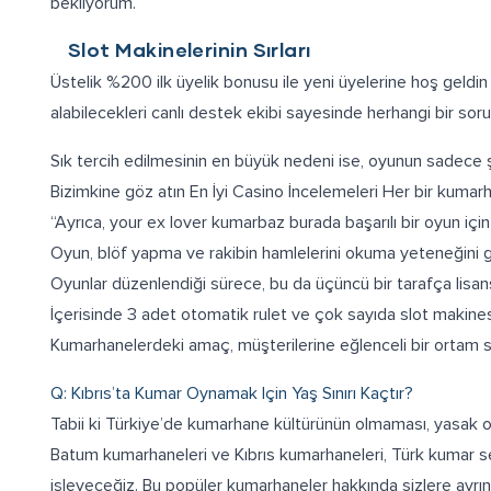
bekliyorum.
Slot Makinelerinin Sırları
Üstelik %200 ilk üyelik bonusu ile yeni üyelerine hoş geldin
alabilecekleri canlı destek ekibi sayesinde herhangi bir sor
Sık tercih edilmesinin en büyük nedeni ise, oyunun sadece şa
Bizimkine göz atın En İyi Casino İncelemeleri Her bir kumarh
“Ayrıca, your ex lover kumarbaz burada başarılı bir oyun için 
Oyun, blöf yapma ve rakibin hamlelerini okuma yeteneğini gel
Oyunlar düzenlendiği sürece, bu da üçüncü bir tarafça lisans
İçerisinde 3 adet otomatik rulet ve çok sayıda slot makinesi, 
Kumarhanelerdeki amaç, müşterilerine eğlenceli bir ortam 
Q: Kıbrıs’ta Kumar Oynamak Için Yaş Sınırı Kaçtır?
Tabii ki Türkiye’de kumarhane kültürünün olmaması, yasak o
Batum kumarhaneleri ve Kıbrıs kumarhaneleri, Türk kumar sev
işleyeceğiz. Bu popüler kumarhaneler hakkında sizlere ayrınt