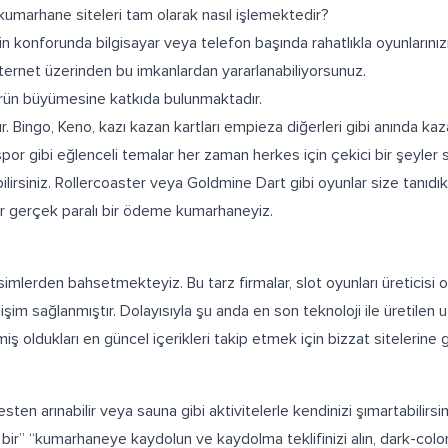
 kumarhane siteleri tam olarak nasıl işlemektedir?
n konforunda bilgisayar veya telefon başında rahatlıkla oyunlarınızı 
ernet üzerinden bu imkanlardan yararlanabiliyorsunuz.
örün büyümesine katkıda bulunmaktadır.
. Bingo, Keno, kazı kazan kartları empieza diğerleri gibi anında kaz
ya spor gibi eğlenceli temalar her zaman herkes için çekici bir şeyler 
bilirsiniz. Rollercoaster veya Goldmine Dart gibi oyunlar size tanıdı
ler gerçek paralı bir ödeme kumarhaneyiz.
lerden bahsetmekteyiz. Bu tarz firmalar, slot oyunları üreticisi olar
işim sağlanmıştır. Dolayısıyla şu anda en son teknoloji ile üretilen u
iş oldukları en güncel içerikleri takip etmek için bizzat sitelerine 
n arınabilir veya sauna gibi aktivitelerle kendinizi şımartabilirsin
bir” “kumarhaneye kaydolun ve kaydolma teklifinizi alın, dark-colo