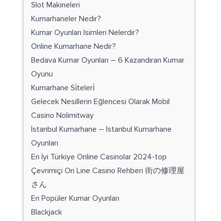
Slot Makineleri
Kumarhaneler Nedir?
Kumar Oyunları Isimleri Nelerdir?
Online Kumarhane Nedir?
Bedava Kumar Oyunları – 6 Kazandıran Kumar
Oyunu
Kumarhane Si̇teleri̇
Gelecek Nesillerin Eğlencesi Olarak Mobil
Casino Nolimitway
İstanbul Kumarhane – İstanbul Kumarhane
Oyunları
En İyi Türkiye Online Casinolar 2024-top
Çevrimiçi On Line Casino Rehberi 街の修理屋
さん
En Popüler Kumar Oyunları
Blackjack