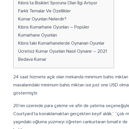
Kıbrıs’ta Bisiklet Sporuna Olan İlgi Artıyor
Farklı Temalar Ve Özellikler
Kumar Oyunları Nelerdir?
Kıbrıs Kumarhane Oyunları – Popüler
Kumarhane Oyunları
Kıbrıs’taki Kumarhanelerde Oynanan Oyunlar
Ücretsiz Kumar Oyunları Nasıl Oynanır – 2021
Bedava Kumar
24 saat hizmete açık olan mekanda minimum bahis miktarı ze
masalarındaki minimum bahis miktarı ise just one USD olmaktad
göstermiştir.
20’nin üzerinde para çekme ve afin de yatırma seçeneğiyle sa
Courtyard’ta konaklamaktan gerçekten keyif aldık,” “çok mo
yaşındaki oğluma yüzmeyi öğreten cankurtaran İsmail’e de 