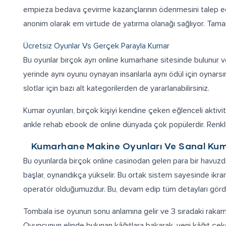
empieza bedava çevirme kazançlarının ödenmesini talep edeb
anonim olarak em virtude de yatırma olanağı sağlıyor. Tamamı
Ücretsiz Oyunlar Vs Gerçek Parayla Kumar
Bu oyunlar birçok ayrı online kumarhane sitesinde bulunur v
yerinde aynı oyunu oynayan insanlarla aynı ödül için oynarsını
slotlar için bazı alt kategorilerden de yararlanabilirsiniz.
Kumar oyunları, birçok kişiyi kendine çeken eğlenceli aktiv
ankle rehab ebook de online dünyada çok popülerdir. Renkli t
Kumarhane Makine Oyunları Ve Sanal Ku
Bu oyunlarda birçok online casinodan gelen para bir havuzda
başlar, oynandıkça yükselir. Bu ortak sistem sayesinde ikra
operatör olduğumuzdur. Bu, devam edip tüm detayları gördü
Tombala ise oyunun sonu anlamına gelir ve 3 sıradaki rakam
Oyuncunun elinde bulunan kâğıtlara bakarak, yeni kâğıt çeke