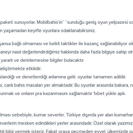
 paketi sunuyorlar. Mobilbahis’in” “sunduğu geniş oyun yelpazesi sob
un yaşamadan keyifle oyunlara odaklanabilirsiniz.
nsa bağlı olmaması ve belirli taktikler ile kazanç sağlanabiliyor ol
aneyi nasıl değerlendirdiğimiz hakkında daha fazla bilgiye sahip ol
yararlı ve derinlemesine bilgiler bulacaktır.
iştirmekte etkilidir.
landığı ve denetlendiği anlamına gelir, oyunlar tamamen adildir.
canlı bahis masaları yer almaktadır. Bu oyunlar arasında bakara, rulet
sunmak ve onların pra kazanmasını sağlamaktır
1xbet yükle apk
.
lması sebebiyle, kumar severler, Türkiye dışında yer alan kumarhan
erlerin mesken edindikleri yerler arasındadır. Özel olarak yazımız
ılı bilgi vermek isteriz. Fakat oraya geçmeden evvel, ülkemizde par