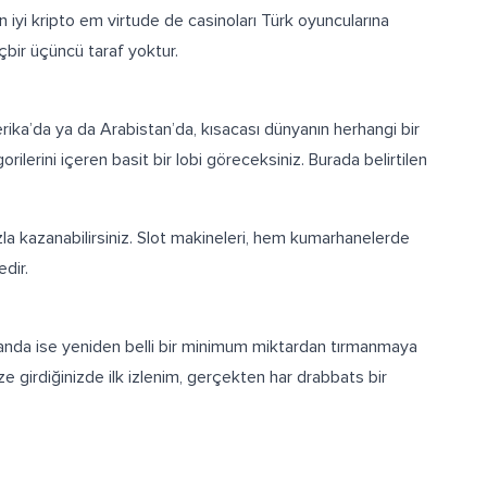
iyi kripto em virtude de casinoları Türk oyuncularına
çbir üçüncü taraf yoktur.
rika’da ya da Arabistan’da, kısacası dünyanın herhangi bir
rilerini içeren basit bir lobi göreceksiniz. Burada belirtilen
la kazanabilirsiniz. Slot makineleri, hem kumarhanelerde
dir.
ı anda ise yeniden belli bir minimum miktardan tırmanmaya
 girdiğinizde ilk izlenim, gerçekten har drabbats bir