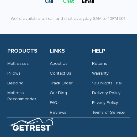
Call
Chat
Email
We're available on call and chat everyday 8AM to 10PM IST.
PRODUCTS
LINKS
HELP
Mattresses
About Us
Returns
Pillows
Contact Us
Warranty
Bedding
Track Order
100 Nights Trial
Mattress
Our Blog
Delivery Policy
Recommender
FAQs
Privacy Policy
Reviews
Terms of Service