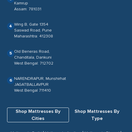
Kamrup
Assam: 781031
Wing B, Gate 1354
4
Saswad Road, Pune
Maharashtra: 412308
Old Beneras Road,
5
Chanditala, Dankuni
West Bengal: 712702
NARENDRAPUR, Munshirhat
6
JAGATBALLAVPUR
West Bengal 711410
Shop Mattresses By
Shop Mattresses By
Cities
Type