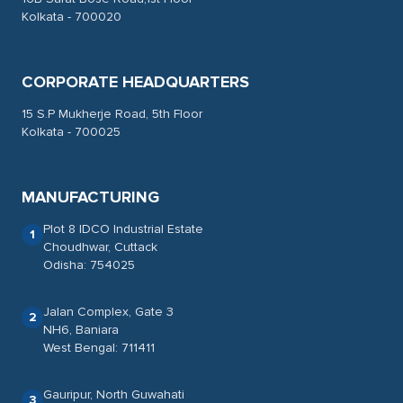
Kolkata - 700020
CORPORATE HEADQUARTERS
15 S.P Mukherje Road, 5th Floor
Kolkata - 700025
MANUFACTURING
Plot 8 IDCO Industrial Estate
1
Choudhwar, Cuttack
Odisha: 754025
Jalan Complex, Gate 3
2
NH6, Baniara
West Bengal: 711411
Gauripur, North Guwahati
3