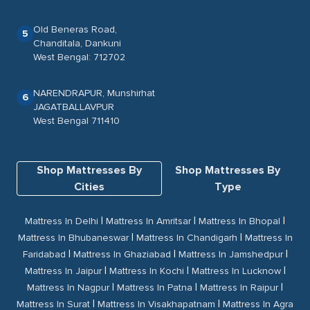
Old Beneras Road,
5
Chanditala, Dankuni
West Bengal: 712702
NARENDRAPUR, Munshirhat
6
JAGATBALLAVPUR
West Bengal 711410
Shop Mattresses By
Shop Mattresses By
Cities
Type
|
|
|
Mattress In Delhi
Mattress In Amritsar
Mattress In Bhopal
|
|
Mattress In Bhubaneswar
Mattress In Chandigarh
Mattress In
|
|
|
Faridabad
Mattress In Ghaziabad
Mattress In Jamshedpur
|
|
|
Mattress In Jaipur
Mattress In Kochi
Mattress In Lucknow
|
|
|
Mattress In Nagpur
Mattress In Patna
Mattress In Raipur
|
|
Mattress In Surat
Mattress In Visakhapatnam
Mattress In Agra