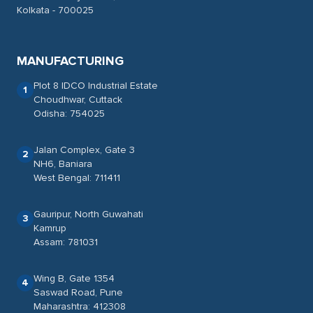
Kolkata - 700025
MANUFACTURING
Plot 8 IDCO Industrial Estate
1
Choudhwar, Cuttack
Odisha: 754025
Jalan Complex, Gate 3
2
NH6, Baniara
West Bengal: 711411
Gauripur, North Guwahati
3
Kamrup
Assam: 781031
Wing B, Gate 1354
4
Saswad Road, Pune
Maharashtra: 412308