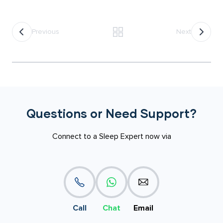
Previous
Next
Questions or Need Support?
Connect to a Sleep Expert now via
Call
Chat
Email