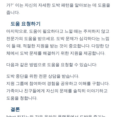
가?” 이는 자신의 자세한 도박 패턴을 알아보는 데 도움을
줍니다.
도움 요청하기
마지막으로, 도움이 필요하다고 느낄 때는 주저하지 않고
전문가의 도움을 받으세요. 도박 문제가 심각하다는 느낌
이 들 때, 적절한 지원을 받는 것이 중요합니다. 다양한 단
체에서 도박 문제를 해결하기 위한 지원을 제공합니다.
다음과 같은 방법으로 도움을 요청할 수 있습니다:
도박 중단을 위한 전문 상담을 받습니다.
지원 그룹에 참여하여 경험을 공유하고 이해를 구합니다.
가족이나 친구들에게 자신의 문제를 솔직히 이야기하고
도움을 청합니다.
결론