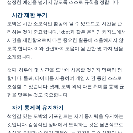
설정한 예산을 넘기지 않도록 스스로 규칙을 정합니다.
시간 제한 두기
도박은 시간 소모적인 활동이 될 수 있으므로, 시간을 관
리하는 것이 중요합니다. 1xbet과 같은 온라인 카지노에서
시간을 제한함으로써 다른 중요한 활동에 소홀해지지 않
도록 합니다. 이와 관련하여 도움이 될 만한 몇 가지 팁을
소개합니다.
첫째, 하루에 몇 시간을 도박에 사용할 것인지 명확히 정
합니다. 둘째, 타이머를 사용하여 게임 시간 동안 스스로
조절할 수 있습니다. 셋째, 도박 외의 다른 취미를 통해 균
형을 맞추는 것도 중요합니다.
자기 통제력 유지하기
책임감 있는 도박의 키포인트는 자기 통제력을 유지하는
것입니다. 감정적인 상태에서 도박하는 것은 필연적으로