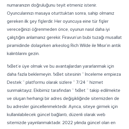
numaranızın doğruluğunu teyit etmeniz istenir.
Oyuncularınızı masaya oturttuktan sonra, sahip olmanız
gereken ilk şey fişlerdir. Her oyuncuya eine tür fişler
vereceğinizi öğrenmeden önce, oyunun nasıl daha iyi
çalıştığını anlamanız gerekir. Firavun’un bubi tuzağı musallat
piramidinde dolaşırken arkeolog Rich Wilde ile Mısır’ın antik
kalıntılarını gezin.
1xBet’e üye olmak ve bu avantajlardan yararlanmak için
daha fazla beklemeyin. 1xBet sitesinin ” İnceleme empieza
Destek ” platformu olarak sizlere ” 7/24 ” hizmet
sunmaktayız. Ekibimiz tarafından ” 1xBet ” takip edilmekte
ve oluşan herhangi bir adres değişikliğinde sitemizden de
bu adresler güncellenmektedir. Ayrıca, siteye girmek için
kullanılabilecek güncel bağlantı, düzenli olarak web
sitemizde yayınlanmaktadır. 2022 yılında güncel olan en