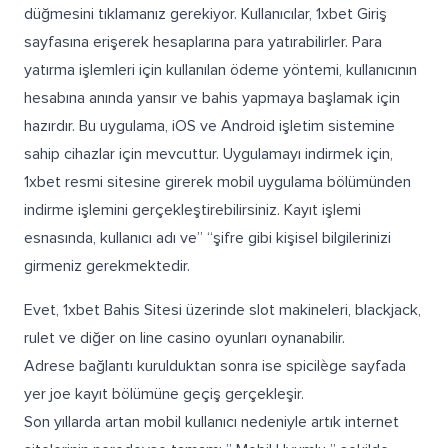
düğmesini tıklamanız gerekiyor. Kullanıcılar, 1xbet Giriş
sayfasına erişerek hesaplarına para yatırabilirler. Para
yatırma işlemleri için kullanılan ödeme yöntemi, kullanıcının
hesabına anında yansır ve bahis yapmaya başlamak için
hazırdır. Bu uygulama, iOS ve Android işletim sistemine
sahip cihazlar için mevcuttur. Uygulamayı indirmek için,
1xbet resmi sitesine girerek mobil uygulama bölümünden
indirme işlemini gerçekleştirebilirsiniz. Kayıt işlemi
esnasında, kullanıcı adı ve” “şifre gibi kişisel bilgilerinizi
girmeniz gerekmektedir.
Evet, 1xbet Bahis Sitesi üzerinde slot makineleri, blackjack,
rulet ve diğer on line casino oyunları oynanabilir.
Adrese bağlantı kurulduktan sonra ise spicilège sayfada
yer joe kayıt bölümüne geçiş gerçekleşir.
Son yıllarda artan mobil kullanıcı nedeniyle artık internet