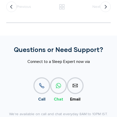
Previous
Next
Questions or Need Support?
Connect to a Sleep Expert now via
Call
Chat
Email
We're available on call and chat everyday 8AM to 10PM IST.