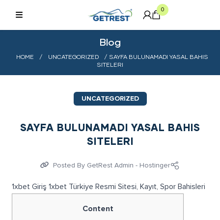
0
Blog
HOME
/
UNCATEGORIZED
/ SAYFA BULUNAMADI YASAL BAHIS
SITELERI
UNCATEGORIZED
SAYFA BULUNAMADI YASAL BAHIS
SITELERI
Posted By
GetRest Admin - Hostinger
1xbet Giriş 1xbet Türkiye Resmi Sitesi, Kayıt, Spor Bahisleri
Content