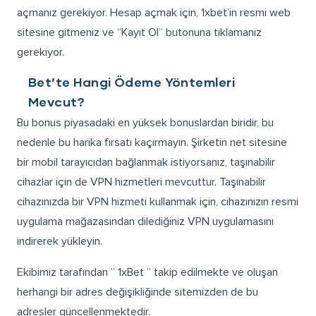
açmanız gerekiyor. Hesap açmak için, 1xbet’in resmi web
sitesine gitmeniz ve “Kayıt Ol” butonuna tıklamanız
gerekiyor.
Bet’te Hangi Ödeme Yöntemleri
Mevcut?
Bu bonus piyasadaki en yüksek bonuslardan biridir, bu
nedenle bu harika fırsatı kaçırmayın. Şirketin net sitesine
bir mobil tarayıcıdan bağlanmak istiyorsanız, taşınabilir
cihazlar için de VPN hizmetleri mevcuttur. Taşınabilir
cihazınızda bir VPN hizmeti kullanmak için, cihazınızın resmi
uygulama mağazasından dilediğiniz VPN uygulamasını
indirerek yükleyin.
Ekibimiz tarafından ” 1xBet ” takip edilmekte ve oluşan
herhangi bir adres değişikliğinde sitemizden de bu
adresler güncellenmektedir.