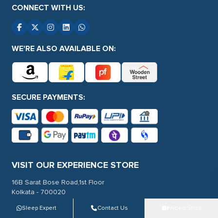
CONNECT WITH US:
WE'RE ALSO AVAILABLE ON:
SECURE PAYMENTS:
VISIT OUR EXPERIENCE STORE
16B Sarat Bose Road,1st Floor
Kolkata - 700020
Sleep Expert
Contact Us
Video Shop