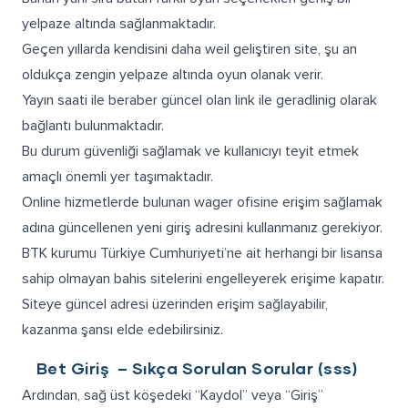
yelpaze altında sağlanmaktadır.
Geçen yıllarda kendisini daha weil geliştiren site, şu an
oldukça zengin yelpaze altında oyun olanak verir.
Yayın saati ile beraber güncel olan link ile geradlinig olarak
bağlantı bulunmaktadır.
Bu durum güvenliği sağlamak ve kullanıcıyı teyit etmek
amaçlı önemli yer taşımaktadır.
Online hizmetlerde bulunan wager ofisine erişim sağlamak
adına güncellenen yeni giriş adresini kullanmanız gerekiyor.
BTK kurumu Türkiye Cumhuriyeti’ne ait herhangi bir lisansa
sahip olmayan bahis sitelerini engelleyerek erişime kapatır.
Siteye güncel adresi üzerinden erişim sağlayabilir,
kazanma şansı elde edebilirsiniz.
Bet Giriş – Sıkça Sorulan Sorular (sss)
Ardından, sağ üst köşedeki “Kaydol” veya “Giriş”