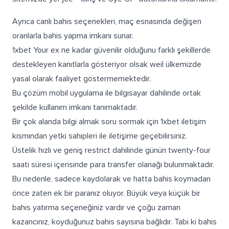
Ayrıca canlı bahis seçenekleri, maç esnasında değişen
oranlarla bahis yapma imkanı sunar.
1xbet Your ex ne kadar güvenilir olduğunu farklı şekillerde
destekleyen kanıtlarla gösteriyor olsak weil ülkemizde
yasal olarak faaliyet göstermemektedir.
Bu çözüm mobil uygulama ile bilgisayar dahilinde ortak
şekilde kullanım imkanı tanımaktadır.
Bir çok alanda bilgi almak soru sormak için 1xbet iletişim
kısmından yetki sahipleri ile iletişime geçebilirsiniz.
Üstelik hızlı ve geniş restrict dahilinde günün twenty-four
saati süresi içerisinde para transfer olanağı bulunmaktadır.
Bu nedenle, sadece kaydolarak ve hatta bahis koymadan
önce zaten ek bir paranız oluyor. Büyük veya küçük bir
bahis yatırma seçeneğiniz vardır ve çoğu zaman
kazancınız, koyduğunuz bahis sayısına bağlıdır. Tabi ki bahis