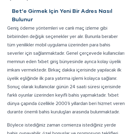
Bet’e Girmek Için Yeni Bir Adres Nasıl
Bulunur
Geniş ödeme yöntemleri ve canlı maç izleme gibi
birbirinden değişik seçenekler yer alır. Bununla beraber
tüm yenilikler mobil uygulama üzerinden para bahis
severler için sağlanmaktadır. Genel çerçevede kullanıcıları
memnun eden 1xbet giriş bünyesinde ayrıca kolay üyelik
imkanı vermektedir. Birkaç dakika içerisinde yapılacak ilk
üyelik eşliğinde ilk para yatırma işlemi kolayca sağlanır.
Sonuç olarak kullanıcılar günün 24 saati süresi içerisinde
farklı oyunlar üzerinden keyifli bahis yapmaktadır. 1xbet
dünya çapında özellikle 2000’li yıllardan beri hizmet veren
durante önemli bahis kuruluşları arasında bulunmaktadır.
Böylece istediğiniz zaman comienza istediğiniz yerde
bahis oynayabilir, özel bonuslar ve promosyon teklifleri