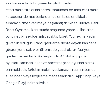
sektöründe hızla büyüyen bir platformdur.
Yasal bahis sitelerinin adresi tarafından de uma canlı bahis
kategorisinde müşterilerden gelen talepler dikkate
alınarak hizmet verilmeye başlanmıştır. 1xbet Türkiye Canlı
Bahis Oynamak konusunda araştırma yapan kullanıcılar
bunu net bir şekilde anlayacaktır. 1xbet Your ex ne kadar
güvenilir olduğunu farklı şekillerde destekleyen kanıtlarla
gösteriyor olsak weil ülkemizde yasal olarak faaliyet
göstermemektedir. Bu bağlamda 3D slot equipment
oyunları, tombala, rulet ve baccarat şans oyunları olarak
bilinmektedir. 1xBet’in mobil uygulamasını resmi internet
sitesinden veya uygulama mağazalarından (App Shop veya
Google Play) indirebilirsiniz.