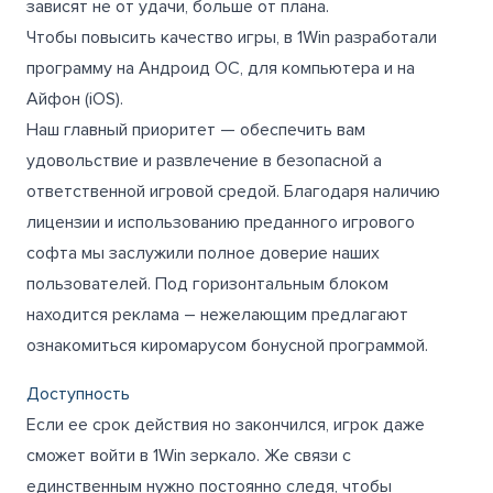
зависят не от ͏у͏дачи, больше от плана.
Чтобы повысить качество игры, в 1Win разработали
программу на Андроид ОС, для компьютера и на
Айфон (iOS).
Наш главный приоритет — обеспечить вам
удовольствие и развлечение в безопасной а
ответственной игровой средой. Благодаря наличию
лицензии и использованию преданного игрового
софта мы заслужили полное доверие наших
пользователей. Под горизонтальным блоком
находится реклама – нежелающим предлагают
ознакомиться киромарусом бонусной программой.
Доступность
Если ее срок действия но закончился, игрок даже
сможет войти в 1Win зеркало. Же связи с
единственным нужно постоянно следя, чтобы