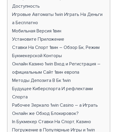
Доступность
Игровые Автоматы 1win Играть На Деньги
а Бесплатно
Мобильная Версия 1вин
Установите Приложение
Ставки На Спорт 1вин – Обзор Бк, Режим
Букмекерской Конторы
Онлайн Казино 1win Вход и Регистрация –
официальным Сайт 1вин европа
Методы Депозита В Бк 1win
Б͏удущее Киберспо͏рта И рефлектами
Спорта
Рабочее Зеркало 1win Casino – а Играть
Онлайн же Обход Блокировок?
In Букмекер Ставки На Спорт, Казино
Погружение в Популярные Игры и 1win