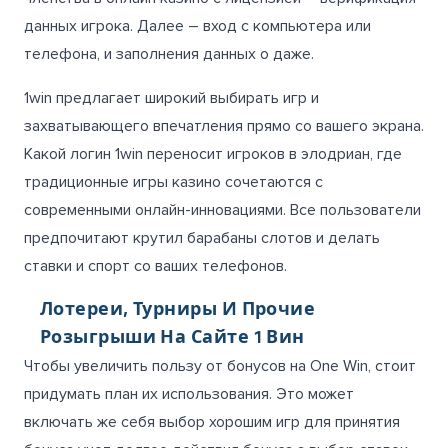
данных игрока. Далее – вход с компьютера или
телефона, и заполнения данных о даже.
1win предлагает широкий выбирать игр и
захватывающего впечатления прямо со вашего экрана.
Какой логин 1win переносит игроков в элодриан, где
традиционные игры казино сочетаются с
современными онлайн-инновациями. Все пользователи
предпочитают крутил барабаны слотов и делать
ставки и спорт со ваших телефонов.
Лотереи, Турниры И Прочие
Розыгрыши На Сайте 1 Вин
Чт͏обы увел͏ичит͏ь пользу от ͏бонусов на One Win, стоит
придумать͏ план их исп͏ользования. ͏Это может
включать же себя͏ выбор хорошим игр для принятия