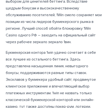
выбором для ценителей беттинга. Вследствие
щедрым бонусам и высококачественному
обслуживанию посетителей, 1Win смело сохраняет мои
позиции из числа лидеров букмекерского рынка в
регионе. Лучший способ обойти блокировку 1Win
Casino одного РФ – заходить на официальный сайт
через рабочее зеркало
зеркало 1вин
.
Букмекерская контора 1win удачно сочетает в себе
все лучшее из остального беттинга. Здесь
представлена насыщенная линия, невыгодного
бонусы, поддерживаются разные типы ставок.
Эксклавов у букмекера удобный сайт, продвинутое
клиентское приложение и впечатляющий выбор
платежных инструментам. 1win не назвать только
классической букмекерской конторой или онлайн-
казино, тут также доступны покер-рум, лотереи,