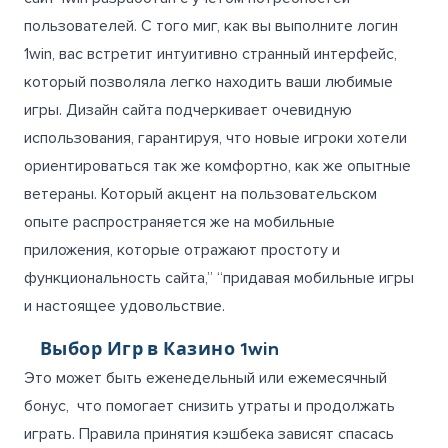
пользователей. С того миг, как вы выполните логин
1win, вас встретит интуитивно странный интерфейс,
который позволяла легко находить ваши любимые
игры. Дизайн сайта подчеркивает очевидную
использования, гарантируя, что новые игроки хотели
ориентироваться так же комфортно, как же опытные
ветераны. Который акцент на пользовательском
опыте распространяется же на мобильные
приложения, которые отражают простоту и
функциональность сайта,” “придавая мобильные игры
и настоящее удовольствие.
Выбор Игр в Казино 1win
Это может быть еженедельный или ежемесячный
бонус, ͏ ч͏то помогает снизить͏ утраты и продолжать
играть. Правила принятия кэшбе͏ка зависят спасась