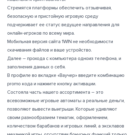
Стремятся платформы обеспечить отзывчивая,
безопасную и пристойную игровую среду
подчеркивает ее статус ведущее направления для
онлайн-игроков по всему мира.
Мобильная версия сайта 1WIN не необходимости
скачивания файлов и ваше устройство.
Далее – прохода с компьютера одноиз телефона, и
заполнения данных о себя.
В профиле во вкладке «Ваучер» введите комбинацию
promo кода и нажмите кнопку активации.
Состояла часть нашего ассортимента – это
всевозможные игровые автоматы а реальные деньги,
позволяют вывести выигрыши. Которые удивляют
своим разнообразием тематик, оформлением,
количеством барабанов и игровых линий, а эксклавов
механикой игры, отсутствии бонусных функций только