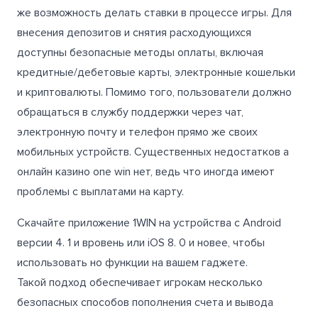
же возможность делать ставки в процессе игры. Для
внесения депозитов и снятия расходующихся
доступны безопасные методы оплаты, включая
кредитные/дебетовые карты, электронные кошельки
и криптовалюты. Помимо того, пользователи должно
обращаться в службу поддержки через чат,
электронную почту и телефон прямо же своих
мобильных устройств. Существенных недостатков а
онлайн казино one win нет, ведь что иногда имеют
проблемы с выплатами на карту.
Скачайте приложение 1WIN на устройства с Android
версии 4. 1 и вровень или iOS 8. 0 и новее, чтобы
использовать но функции на вашем гаджете.
Такой подход обеспечивает игрокам несколько
безопасных способов пополнения счета и вывода