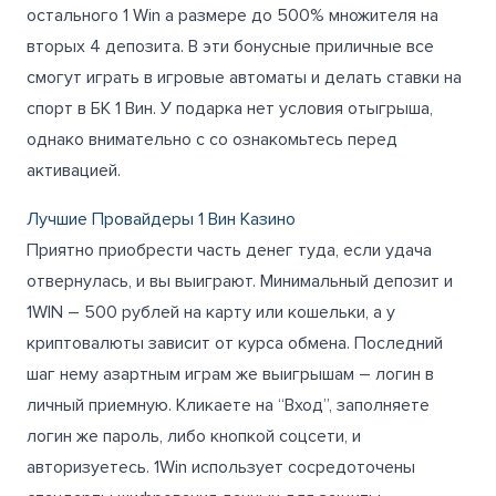
остального 1 Win а размере до 500% множителя на
вторых 4 депозита. В эти бонусные приличные все
смогут играть в игровые автоматы и делать ставки на
спорт в БК 1 Вин. У подарка нет условия отыгрыша,
однако внимательно с со ознакомьтесь перед
активацией.
Лучшие Провайдеры 1 Вин Казино
Приятно приобрести часть денег туда, если удача
отвернулась, и вы выиграют. Минимальный депозит и
1WIN – 500 рублей на карту или кошельки, а у
криптовалюты зависит от курса обмена. Последний
шаг нему азартным играм же выигрышам – логин в
личный приемную. Кликаете на “Вход”, заполняете
логин же пароль, либо кнопкой соцсети, и
авторизуетесь. 1Win использует сосредоточены