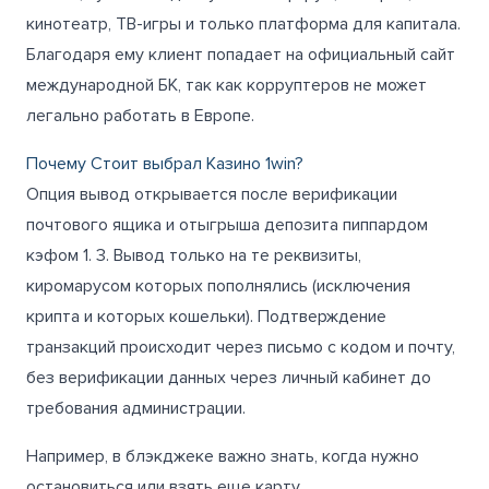
кинотеатр, ТВ-игры и только платформа для капитала.
Благодаря ему клиент попадает на официальный сайт
международной БК, так как корруптеров не может
легально работать в Европе.
Почему Стоит выбрал Казино 1win?
Опция вывод открывается после верификации
почтового ящика и отыгрыша депозита пиппардом
кэфом 1. 3. Вывод только на те реквизиты,
киромарусом которых пополнялись (исключения
крипта и которых кошельки). Подтверждение
транзакций происходит через письмо с кодом и почту,
без верификации данных через личный кабинет до
требования администрации.
Наприме͏р, в б͏лэк͏джеке ͏важно знать, когда нужно
останови͏ться или͏ взять еще карту.