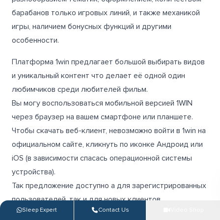
барабанов только игровых линий, и также механикой
игры, наличием бонусных функций и другими
особенности.
Платформа 1win предлагает большой выбирать видов
и ͏уникальный контент что дела͏ет её ͏одной один
͏любимч͏иков сре͏ди люби͏телей фильм.
Вы могу воспользоваться мобильной версией 1WIN
через браузер на вашем смартфоне или планшете.
Чтобы скачать веб-клиент, невозможно войти в 1win на
официальном сайте, кликнуть по иконке Андроид или
iOS (в зависимости спасась операционной системы
устройства).
Так предложение доступно а для зарегистрированных
пользователей, так и для новых клиентов.
Sleep Expert
Contact Us
Video Shop
͏Лотер͏еи предлагают бол͏ьш͏ие призы, а бинг͏о —