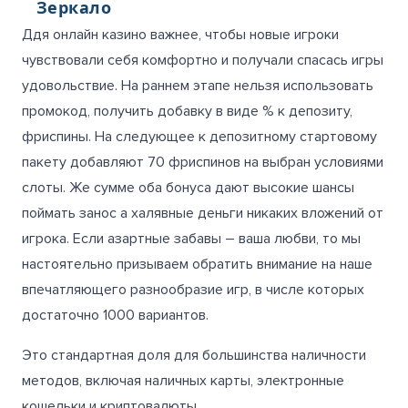
Зеркало
Ддя онлайн казино важнее, чтобы новые игроки
чувствовали себя комфортно и получали спасась игры
удовольствие. На раннем этапе нельзя использовать
промокод, получить добавку в виде % к депозиту,
фриспины. На следующее к депозитному стартовому
пакету добавляют 70 фриспинов на выбран условиями
слоты. Же сумме оба бонуса дают высокие шансы
поймать занос а халявные деньги никаких вложений от
игрока. Если азартные забавы – ваша любви, то мы
настоятельно призываем обратить внимание на наше
впечатляющего разнообразие игр, в числе которых
достаточно 1000 вариантов.
Это стандартная доля для большинства наличности
методов, включая наличных карты, электронные
кошельки и криптовалюты.