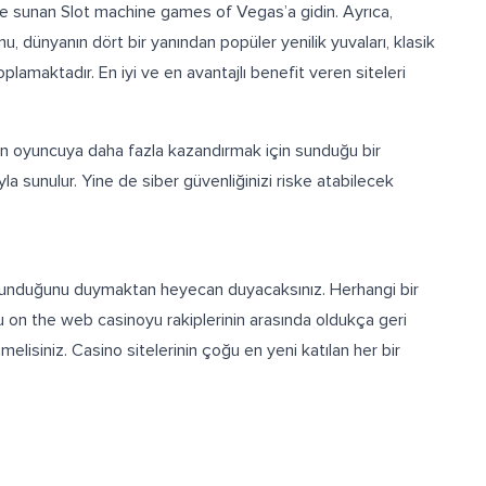
 ile sunan Slot machine games of Vegas’a gidin. Ayrıca,
 dünyanın dört bir yanından popüler yenilik yuvaları, klasik
lamaktadır. En iyi ve en avantajlı benefit veren siteleri
ından oyuncuya daha fazla kazandırmak için sunduğu bir
yla sunulur. Yine de siber güvenliğinizi riske atabilecek
bulunduğunu duymaktan heyecan duyacaksınız. Herhangi bir
u on the web casinoyu rakiplerinin arasında oldukça geri
melisiniz. Casino sitelerinin çoğu en yeni katılan her bir