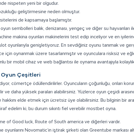
inde nispeten yeni bir olgudur.
zukluğu geliştirmesine neden olmuştur.
 sitelerini de kapsamaya başlamıştır.
e oyun sembolleri balık, denizanası, yengeç ve diğer su hayvanları ile 
ine makina oyunları makinelerini test edip inceliyor ve en iyilerin
 slot oyunlarıyla genişletiyoruz. En sevdiğiniz oyunu tanımak ve g
e için oynanmak üzere tasarlanmıştır ve oyunculara risksiz ve eğlen
lu bir mobil cihaz ve web bağlantısı ile oynama avantajıyla kolaylık v
 Oyun Çeşitleri
r, cömertçe ödüllendirilirler. Oyuncuların çoğunluğu, onları korum
lir ve daha yüksek paraları alabilirsiniz. Yüzlerce oyun çeşidi ar
kını elde etmek için ücretsiz üye olabilirsiniz. Bu bilginin bir araya
iraf edelim ki, bu durum sıkıntı fiel verebilir
mostbet oyna
.
ame of Good luck, Route of South america ve diğerleri vardır.
ne oyunlarını Novomatic’in iştirak şirketi olan Greentube markası al