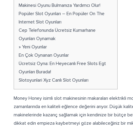
Makinesi Oyunu Bulmanıza Yardımcı Olur!
Popüler Slot Oyunları – En Popüler On The
Internet Slot Oyunları
Cep Telefonunda Ücretsiz Kumarhane
Oyunları Oynamak
» Yeni Oyunlar
En Çok Oynanan Oyunlar
Ücretsiz Oyna: En Heyecanlı Free Slots Egt
Oyunları Burada!
Slotoyunlari Xyz Canlı Slot Oyunları
Money Honey isimli slot makinesinin makaraları elektrikli mo
zamanlarında en kaliteli eğlence değerini arıyor. Düşük kalit
makinelerinde kazanç sağlamak için kendinize bir bütçe bel
dikkat edin empieza kaybetmeyi göze alabileceğiniz bir mikt