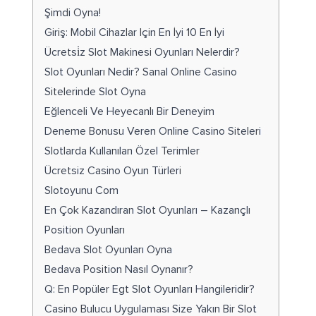
Şimdi Oyna!
Giriş: Mobil Cihazlar Için En İyi 10 En İyi
Ücretsi̇z Slot Makinesi Oyunları Nelerdir?
Slot Oyunları Nedir? Sanal Online Casino
Sitelerinde Slot Oyna
Eğlenceli Ve Heyecanlı Bir Deneyim
Deneme Bonusu Veren Online Casino Siteleri
Slotlarda Kullanılan Özel Terimler
Ücretsiz Casino Oyun Türleri
Slotoyunu Com
En Çok Kazandıran Slot Oyunları – Kazançlı
Position Oyunları
Bedava Slot Oyunları Oyna
Bedava Position Nasıl Oynanır?
Q: En Popüler Egt Slot Oyunları Hangileridir?
Casino Bulucu Uygulaması Size Yakın Bir Slot