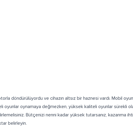
torla döndürülüyordu ve cihazın altsız bir haznesi vardı. Mobil oyun
eli oyunlar oynamaya değmezken, yüksek kaliteli oyunlar sürekli olara
irlemelisiniz. Bütçenizi nenni kadar yüksek tutarsanız, kazanma ih
ar belirleyin.