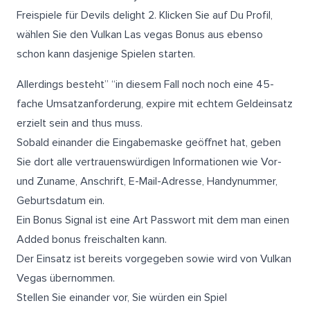
Freispiele für Devils delight 2. Klicken Sie auf Du Profil,
wählen Sie den Vulkan Las vegas Bonus aus ebenso
schon kann dasjenige Spielen starten.
Allerdings besteht” “in diesem Fall noch noch eine 45-
fache Umsatzanforderung, expire mit echtem Geldeinsatz
erzielt sein and thus muss.
Sobald einander die Eingabemaske geöffnet hat, geben
Sie dort alle vertrauenswürdigen Informationen wie Vor-
und Zuname, Anschrift, E-Mail-Adresse, Handynummer,
Geburtsdatum ein.
Ein Bonus Signal ist eine Art Passwort mit dem man einen
Added bonus freischalten kann.
Der Einsatz ist bereits vorgegeben sowie wird von Vulkan
Vegas übernommen.
Stellen Sie einander vor, Sie würden ein Spiel