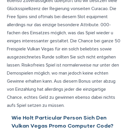
ebenso Zuverlässigkeit überprüft und wir besitzen viele
Glücksspiellizenz der Regierung vonseiten Curacao. Die
Free Spins sind oftmals bei diesem Slot equipment
allerdings nur das einzige besondere Attribute. 000-
fachen des Einsatzes möglich, was das Spiel wieder u
einiges interessanter gestaltet. Die Chance bei ganze 50
Freispiele Vulkan Vegas für ein solch beliebtes sowie
ausgezeichnetes Runde sollten Sie sich nicht entgehen
lassen. Risikofreies Spiel ist normalerweise nur unter den
Demospielen möglich, wo man jedoch keine echten
Gewinne erhalten kann. Aus diesem Bonus unter abzug
von Einzahlung hat allerdings jeder die einzigartige
Chance, echtes Geld zu gewinnen ebenso dabei nichts
aufs Spiel setzen zu müssen.
Wie Holt Particular Person Sich Den
Vulkan Vegas Promo Computer Code?