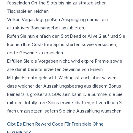
fesselnden On-line Slots bis hin zu strategischen
Tischspielen reichen.
Vulkan Vegas legt großen Ausprägung darauf, ein
attraktives Bonusangebot anzubieten.
Rufen Sie nun einfach den Slot Dead or Alive 2 auf und Sie
können Ihre Cost-free Spins starten sowie versuchen,
erste Gewinne zu erspielen.
Erfüllen Sie die Vorgaben nicht, wird expire Prämie sowie
alle damit bereits erzielten Gewinne von Einem
Mitgliedskonto gelöscht. Wichtig ist auch über wissen,
dass welcher der Auszahlungsbetrag aus diesem Bonus
keinesfalls größer als 50€ sein kann. Die Summe, die Sie
mit den Totally free Spins erwirtschaften, ist von Ihnen 3-
fach umzusetzen, sofern Sie eine Auszahlung wünschen.
Gibt Es Einen Reward Code Für Freispiele Ohne
Einzahlung?