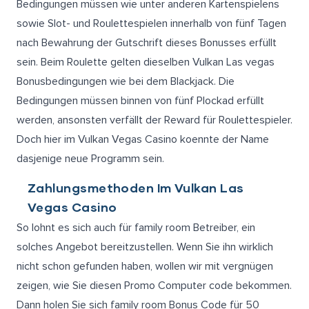
Bedingungen müssen wie unter anderen Kartenspielens
sowie Slot- und Roulettespielen innerhalb von fünf Tagen
nach Bewahrung der Gutschrift dieses Bonusses erfüllt
sein. Beim Roulette gelten dieselben Vulkan Las vegas
Bonusbedingungen wie bei dem Blackjack. Die
Bedingungen müssen binnen von fünf Plockad erfüllt
werden, ansonsten verfällt der Reward für Roulettespieler.
Doch hier im Vulkan Vegas Casino koennte der Name
dasjenige neue Programm sein.
Zahlungsmethoden Im Vulkan Las
Vegas Casino
So lohnt es sich auch für family room Betreiber, ein
solches Angebot bereitzustellen. Wenn Sie ihn wirklich
nicht schon gefunden haben, wollen wir mit vergnügen
zeigen, wie Sie diesen Promo Computer code bekommen.
Dann holen Sie sich family room Bonus Code für 50