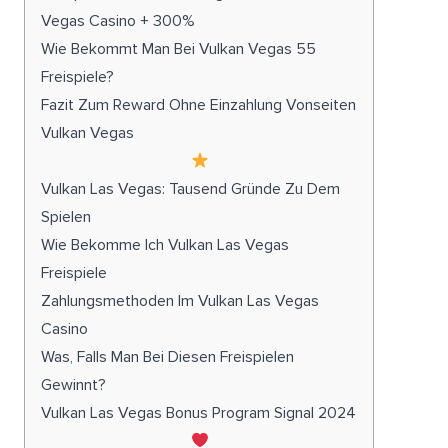
Vegas Casino + 300%
Wie Bekommt Man Bei Vulkan Vegas 55
Freispiele?
Fazit Zum Reward Ohne Einzahlung Vonseiten
Vulkan Vegas
Vulkan Las Vegas: Tausend Gründe Zu Dem
Spielen
Wie Bekomme Ich Vulkan Las Vegas
Freispiele
Zahlungsmethoden Im Vulkan Las Vegas
Casino
Was, Falls Man Bei Diesen Freispielen
Gewinnt?
Vulkan Las Vegas Bonus Program Signal 2024