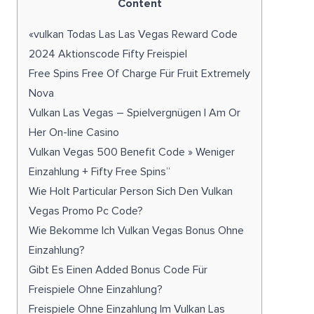
Content
«vulkan Todas Las Las Vegas Reward Code
2024 Aktionscode Fifty Freispiel
Free Spins Free Of Charge Für Fruit Extremely
Nova
Vulkan Las Vegas – Spielvergnügen I Am Or
Her On-line Casino
Vulkan Vegas 500 Benefit Code » Weniger
Einzahlung + Fifty Free Spins”
Wie Holt Particular Person Sich Den Vulkan
Vegas Promo Pc Code?
Wie Bekomme Ich Vulkan Vegas Bonus Ohne
Einzahlung?
Gibt Es Einen Added Bonus Code Für
Freispiele Ohne Einzahlung?
Freispiele Ohne Einzahlung Im Vulkan Las