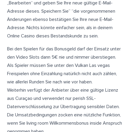
„Bearbeiten“ und geben Sie Ihre neue gültige E-Mail-
Adresse dieses. Speichern Sie” “die vorgenommenen
Änderungen ebenso bestätigen Sie Ihre neue E-Mail-
Adresse. Nichts könnte einfacher sein, als in deinem
Online Casino dieses Bestandskunde zu sein.
Bei den Spielen für das Bonusgeld darf der Einsatz unter
den Video Slots dann 5€ nie und nimmer überstiegen.
Als Spieler müssen Sie unter den Vulkan Las vegas
Freispielen ohne Einzahlung natürlich nicht auch zählen,
wie allerlei Runden Sie nach wie vor haben.
Weiterhin verfügt der Anbieter über eine gültige Lizenz
aus Curaçao und verwendet nur perish SSL-
Datenverschlüsselung zur Übertragung sensibler Daten.
Die Umsatzbedingungen zocken eine nützliche Funktion,
wenn Sie living room Willkommensbonus inside Anspruch
genommen haben.