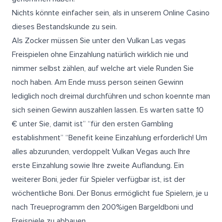
Nichts könnte einfacher sein, als in unserem Online Casino
dieses Bestandskunde zu sein.
Als Zocker müssen Sie unter den Vulkan Las vegas
Freispielen ohne Einzahlung natürlich wirklich nie und
nimmer selbst zählen, auf welche art viele Runden Sie
noch haben. Am Ende muss person seinen Gewinn
lediglich noch dreimal durchführen und schon koennte man
sich seinen Gewinn auszahlen lassen. Es warten satte 10
€ unter Sie, damit ist” “für den ersten Gambling
establishment” “Benefit keine Einzahlung erforderlich! Um
alles abzurunden, verdoppelt Vulkan Vegas auch Ihre
erste Einzahlung sowie Ihre zweite Auflandung. Ein
weiterer Boni, jeder für Spieler verfügbar ist, ist der
wöchentliche Boni. Der Bonus ermöglicht fue Spielern, je u
nach Treueprogramm den 200%igen Bargeldboni und
Freispiele zu abbauen.