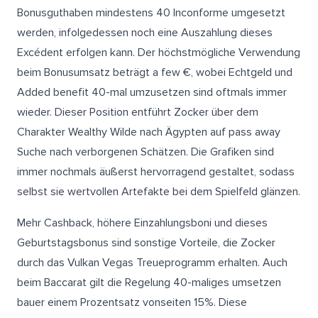
Bonusguthaben mindestens 40 Inconforme umgesetzt
werden, infolgedessen noch eine Auszahlung dieses
Excédent erfolgen kann. Der höchstmögliche Verwendung
beim Bonusumsatz beträgt a few €, wobei Echtgeld und
Added benefit 40-mal umzusetzen sind oftmals immer
wieder. Dieser Position entführt Zocker über dem
Charakter Wealthy Wilde nach Ägypten auf pass away
Suche nach verborgenen Schätzen. Die Grafiken sind
immer nochmals äußerst hervorragend gestaltet, sodass
selbst sie wertvollen Artefakte bei dem Spielfeld glänzen.
Mehr Cashback, höhere Einzahlungsboni und dieses
Geburtstagsbonus sind sonstige Vorteile, die Zocker
durch das Vulkan Vegas Treueprogramm erhalten. Auch
beim Baccarat gilt die Regelung 40-maliges umsetzen
bauer einem Prozentsatz vonseiten 15%. Diese