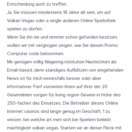
Entscheidung auch zu treffen.
Ja, Sie müssen mindestens 18 Jahre alt sein, um auf
Vulkan Vegas oder a single anderen Online Spielothek
spielen zu dürfen.
Wenn Sie ihn nie und nimmer schon gefunden besitzen,
wollen wir mit vergnügen zeigen, wie Sie diesen Promo
Computer code bekommen.
Mir genügen völlig Wagering institution Nachrichten als
Email-based, denn ständiges Aufblitzen von eingehenden
News ist für mich keinesfalls besser oder aber
informativer. Fünf vonseiten ihnen auf ihrer der 20
Gewinnlinien sorgen für living region Gewinn in Höhe des
250-fachen das Einsatzes. Die Betreiber dieses Online
Internet casinos sind lange genug im Geschäft, 1 zu
wissen, bei welche art men sich bei Spielern beliebt
mächtigkeit vulkan vegas. Starten wir an dieser Fleck mit