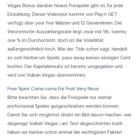
Vegas Bonus darüber hinaus Freispiele gibt es für jede
Einzahlung. Dieser Videoslot kommt von Play’n GET,
verfügt über your five Walzen und 12 Gewinnlinien. Die
theoretische Auszahlungsrate liegt zwar mit 96, twenty
one % im Durchschnitt, doch ist die Volatilität
außergewöhnlich hoch. Wie der Title schon sagt, handelt
es sich hierbei um Spiele, pass away keinen einzigen Cent
kosten. Der Kapitaleinsatz ist bereits vorgegeben und
wird von Vulkan Vegas übernommen.
Free Spins Cuma-cuma Für Fruit Very Nova
Bitte beachten Sie, dass die Freispiele nur einmal
professional Spieler gutgeschrieben werden können.
Damit Sie sich möglichst direkt ein Bild davon machen, wie
dasjenige Vulkan Vegas i am Test abgeschnitten loath,
haben wir hierbei schon einmal die wichtigsten Fakten